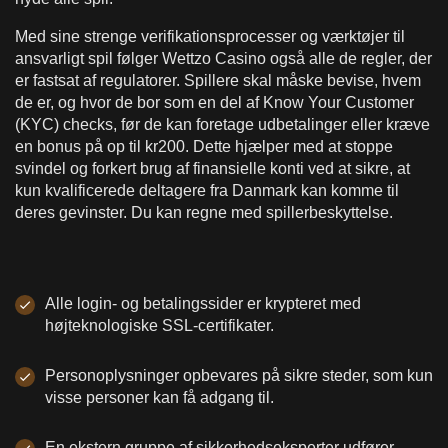
Med sine strenge verifikationsprocesser og værktøjer til
ansvarligt spil følger Wettzo Casino også alle de regler, der
er fastsat af regulatorer. Spillere skal måske bevise, hvem
de er, og hvor de bor som en del af Know Your Customer
(KYC) checks, før de kan foretage udbetalinger eller kræve
en bonus på op til kr200. Dette hjælper med at stoppe
svindel og forkert brug af finansielle konti ved at sikre, at
kun kvalificerede deltagere fra Danmark kan komme til
deres gevinster. Du kan regne med spillerbeskyttelse.
Alle login- og betalingssider er krypteret med
højteknologiske SSL-certifikater.
Personoplysninger opbevares på sikre steder, som kun
visse personer kan få adgang til.
En ekstern gruppe af sikkerhedseksperter udfører