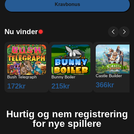
Kravbonus
Nu vinder
Castle Builder
Bush Telegraph
Bunny Boiler
366kr
172kr
215kr
Hurtig og nem registrering
for nye spillere