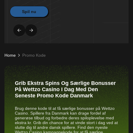
Spil nu
Home
Promo Kode
Grib Ekstra Spins Og Særlige Bonusser
På Wettzo Casino I Dag Med Den
Seneste Promo Kode Danmark
Brug denne kode til at få særlige bonusser på Wettzo
Casino. Spillere fra Danmark kan drage fordel af
generøse tilbud og forbedre deres spiloplevelse med
ekstra kr. Grib din chance for at vinde stort i dag ved at
slutte dig til andre dansk spillere. Find den nyeste
Wettzo Casino kampagnekode for at få særlige