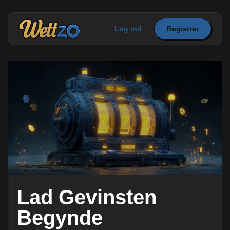
Log ind
Registrer
Lad Gevinsten
Begynde