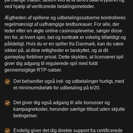
ved hjælp af verificerede betalingsmetoder.
Ægtheden af spillene og udbetalingssatserne kontrolleres
regelmæssigt af uafhængige testbureauer. For alle, der
leder efter en ægte online casinooplevelse, sørger disse
trin for, at hvert spin, bet og korttræk er virkelig tilfældigt og
pålideligt. Hvis du er en spiller fra Danmark, kan du være
sikker på, at dine rettigheder er beskyttet, og at dit
gameplay forbliver privat. Dette skyldes, at licenseret spil
giver dig adgang til regulerede spil med fuldt
gennemsigtige RTP-satser.
Det behandler også ind- og udbetalinger hurtigt, med
et minimumsbeløb for udbetaling på kr20.
Det giver dig også adgang til alle bonusser og
kampagnekoder, herunder særlige tilbud uden skjulte
betingelser.
Endelig giver det dig direkte support fra certificerede