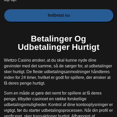
Indbetal nu
Betalinger Og
Udbetalinger Hurtigt
Wettzo Casino ønsker, at du skal kunne nyde dine
gevinster med det samme, så de sørger for, at udbetalinger
sker hurtigt. De fleste udbetalingsanmodninger håndteres
inden for 24 timer, hvilket er godt for spillere, der ønsker at
få deres penge hurtigt.
Som en måde at gøre det nemt for spillere at få deres
penge, tilbyder casinoet en række forskellige
udbetalingsmuligheder. Kontrol af dine kontooplysninger er
vigtigt, før du starter udbetalingsprocessen. Når din profil er
verificeret, sker transaktioner hurtigt. Afhængigt af