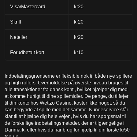
Visa/Mastercard
kr20
Skrill
kr20
Neteller
kr20
Forudbetalt kort
kr10
Indbetalingsgrænserne er fleksible nok til både nye spillere
og high rollers. Overholdelse på øverste niveau bruges til
alle transaktioner fra dansk konti, hvilket hjælper dig med
at komme hurtigt til dine spillemidler. De penge, du tilføjer
til din konto hos Wettzo Casino, koster ikke noget, så du
kan begynde at spille med det samme. Kundeservice står
klar til at hjælpe dig hele vejen, hvis du har spørgsmål til
de forskellige indbetalingsmetoder, der er tilgængelige i
Danmark, eller hvis du har brug for hjælp til din første kr50
top-up.