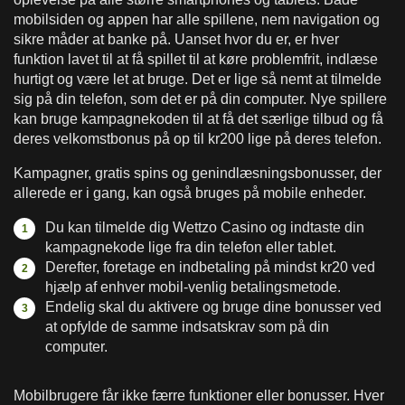
mobilsiden og appen har alle spillene, nem navigation og
sikre måder at banke på. Uanset hvor du er, er hver
funktion lavet til at få spillet til at køre problemfrit, indlæse
hurtigt og være let at bruge. Det er lige så nemt at tilmelde
sig på din telefon, som det er på din computer. Nye spillere
kan bruge kampagnekoden til at få det særlige tilbud og få
deres velkomstbonus på op til kr200 lige på deres telefon.
Kampagner, gratis spins og genindlæsningsbonusser, der
allerede er i gang, kan også bruges på mobile enheder.
Du kan tilmelde dig Wettzo Casino og indtaste din
kampagnekode lige fra din telefon eller tablet.
Derefter, foretage en indbetaling på mindst kr20 ved
hjælp af enhver mobil-venlig betalingsmetode.
Endelig skal du aktivere og bruge dine bonusser ved
at opfylde de samme indsatskrav som på din
computer.
Mobilbrugere får ikke færre funktioner eller bonusser. Hver