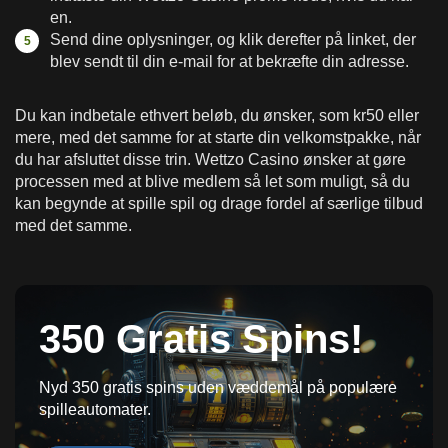
en.
Send dine oplysninger, og klik derefter på linket, der
blev sendt til din e-mail for at bekræfte din adresse.
Du kan indbetale ethvert beløb, du ønsker, som kr50 eller
mere, med det samme for at starte din velkomstpakke, når
du har afsluttet disse trin. Wettzo Casino ønsker at gøre
processen med at blive medlem så let som muligt, så du
kan begynde at spille spil og drage fordel af særlige tilbud
med det samme.
350 Gratis Spins!
Nyd 350 gratis spins uden væddemål på populære
spilleautomater.