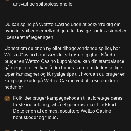
ansvarlige spilprofessionelle.
Du kan spille på Wettzo Casino uden at bekymre dig om,
hvorvidt spillene er retfærdige eller lovlige, fordi kasinoet er
licenseret af regeringen.
Uanset om du er en ny eller tilbagevendende spiller, har
Wettzo Casino bonusser, der vil gøre dig glad. Når du
bruger en Wettzo Casino kuponkode, kan din startbalance
gå meget op. Du kan få din bonus, lære om de forskellige
typer kampagner og få nyttige tips til, hvordan du bruger en
kampagnekode på Wettzo Casino ved at læse om dem
nedenfor.
Folk, der bruger kampagnekoden til at foretage deres
første indbetaling, vil få et generøst matchindskud.
Dette er en af de mest populære Wettzo Casino
bonuskoder og tilbud.