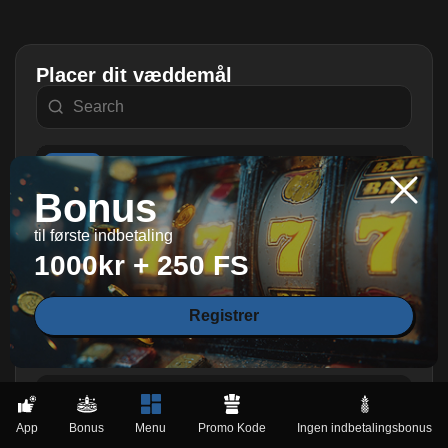
Placer dit væddemål
Alle
Bonus
til første indbetaling
08.08.2026
19:30
1000kr + 250 FS
Serena Williams
Naomi Osaka
Registrer
1.75
2.05
08.08.2026
18:40
App
Bonus
Menu
Promo Kode
Ingen indbetalingsbonus
Roger Federer
Andy Murray