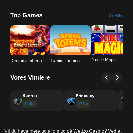
Eksklusive kampagner og loyalitetsbelønninger
på Wettzo Casino
Top Games
Se Alle
Spil på din telefon eller tablet og få den fulde
bonus
Avanceret sikkerhed og spillerbeskyttelse på
Wettzo Casino
Fuldt licenseret og reguleret spiloplevelse
Double Magic
Dragon’s Inferno
Turning Totems
Sådan bruges en Wettzo Casino Kuponkode
Vores Vindere
Bunner
PrinceIcy
P
164kr
275kr
Vil du have mere ud af din tid på Wettzo Casino? Ved at