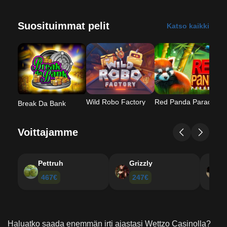
Exclusive Kampanjat Ja Loyalty Palkinnot At
Wettzo Casino
Suosituimmat pelit
Katso kaikki
Pelaa puhelimellasi tai tabletilla ja hanki täysi
bonus
Advanced Security Ja Pelaajan Suojaus Wettzo
Casinolla
Täysin lisensoitu ja säännelty uhkapelikokemus
Wild Robo Factory
Red Panda Paradise Slot Game Online
Break Da Bank
1
Kuinka käyttää Wettzo Casino Kuponkikoodi
Voittajamme
Pettruh
Grizzly
F
467€
247€
Haluatko saada enemmän irti ajastasi Wettzo Casinolla?