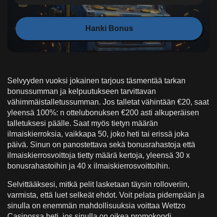
Hanki Bonus
Selvyyden vuoksi jokainen tarjous täsmentää tarkan
bonussumman ja kelpuutukseen tarvittavan
vähimmäistalletussumman. Jos talletat vähintään €20, saat
yleensä 100%: n ottelubonuksen €200 asti alkuperäisen
talletuksesi päälle. Saat myös tietyn määrän
ilmaiskierroksia, vaikkapa 50, joko heti tai erissä joka
päivä. Sinun on panostettava sekä bonusrahastoja että
ilmaiskierrosvoittoja tietty määrä kertoja, yleensä 30 x
bonusrahastoihin ja 40 x ilmaiskierrosvoittoihin.
Selvittääksesi, mitkä pelit lasketaan täysin rolloveriin,
varmista, että luet selkeät ehdot. Voit pelata pidempään ja
sinulla on enemmän mahdollisuuksia voittaa Wettzo
Casinossa heti, jos sinulla on oikea promokoodi.