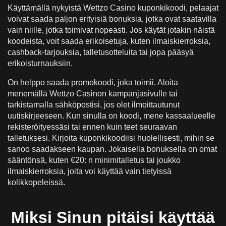
Käyttämällä nykyistä Wettzo Casino kuponkikoodi, pelaajat
voivat saada paljon erityisiä bonuksia, jotka ovat saatavilla
vain niille, jotka toimivat nopeasti. Jos käytät jotakin näistä
koodeista, voit saada erikoisetuja, kuten ilmaiskierroksia,
cashback-tarjouksia, talletusotteluita tai jopa pääsyä
erikoisturnauksiin.
On helppo saada promokoodi, joka toimii. Aloita
menemällä Wettzo Casinon kampanjasivulle tai
tarkistamalla sähköpostisi, jos olet ilmoittautunut
uutiskirjeeseen. Kun sinulla on koodi, mene kassaalueelle
rekisteröityessäsi tai ennen kuin teet seuraavan
talletuksesi. Kirjoita kuponkikoodiisi huolellisesti, mihin se
sanoo saadakseen kaupan. Jokaisella bonuksella on omat
sääntönsä, kuten €20: n minimitalletus tai joukko
ilmaiskierroksia, joita voi käyttää vain tietyissä
kolikkopeleissä.
Miksi Sinun pitäisi käyttää