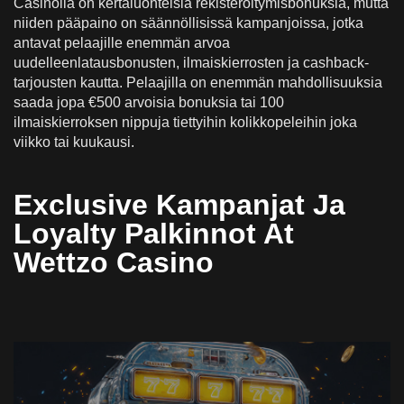
Casinolla on kertaluonteisia rekisteröitymisbonuksia, mutta
niiden pääpaino on säännöllisissä kampanjoissa, jotka
antavat pelaajille enemmän arvoa
uudelleenlatausbonusten, ilmaiskierrosten ja cashback-
tarjousten kautta. Pelaajilla on enemmän mahdollisuuksia
saada jopa €500 arvoisia bonuksia tai 100
ilmaiskierroksen nippuja tiettyihin kolikkopeleihin joka
viikko tai kuukausi.
Exclusive Kampanjat Ja
Loyalty Palkinnot At
Wettzo Casino