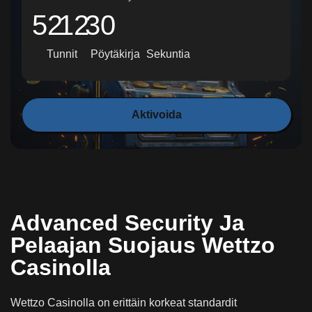
52
12
28
Tunnit
Pöytäkirja
Sekuntia
Aktivoida
Advanced Security Ja
Pelaajan Suojaus Wettzo
Casinolla
Wettzo Casinolla on erittäin korkeat standardit