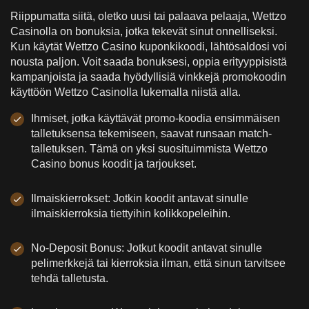
Riippumatta siitä, oletko uusi tai palaava pelaaja, Wettzo
Casinolla on bonuksia, jotka tekevät sinut onnelliseksi.
Kun käytät Wettzo Casino kuponkikoodi, lähtösaldosi voi
nousta paljon. Voit saada bonuksesi, oppia erityyppisistä
kampanjoista ja saada hyödyllisiä vinkkejä promokoodin
käyttöön Wettzo Casinolla lukemalla niistä alla.
Ihmiset, jotka käyttävät promo-koodia ensimmäisen
talletuksensa tekemiseen, saavat runsaan match-
talletuksen. Tämä on yksi suosituimmista Wettzo
Casino bonus koodit ja tarjoukset.
Ilmaiskierrokset: Jotkin koodit antavat sinulle
ilmaiskierroksia tiettyihin kolikkopeleihin.
No-Deposit Bonus: Jotkut koodit antavat sinulle
pelimerkkejä tai kierroksia ilman, että sinun tarvitsee
tehdä talletusta.