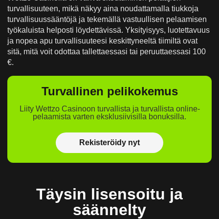
turvallisuuteen, mikä näkyy aina noudattamalla tiukkoja
turvallisuussääntöjä ja tekemällä vastuullisen pelaamisen
työkaluista helposti löydettävissä. Yksityisyys, luotettavuus
ja nopea apu turvallisuuteesi keskittyneeltä tiimiltä ovat
sitä, mitä voit odottaa tallettaessasi tai peruuttaessasi 100
€.
Turvallinen pelikokemus
Liity Wettzo Casinoon turvallista ja turvallista online-
pelaamista varten eksklusiivisilla bonuksilla.
Rekisteröidy nyt
Täysin lisensoitu ja
säännelty