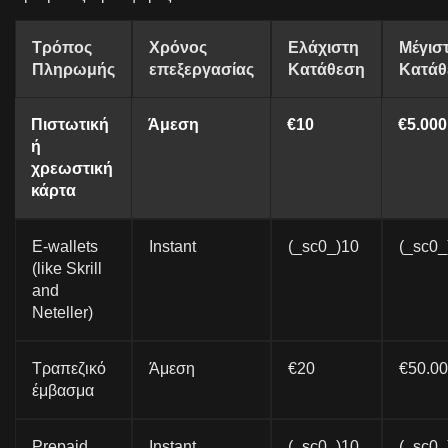
Τρόπος
Χρόνος
Ελάχιστη
Μέγισ
Πληρωμής
επεξεργασίας
Κατάθεση
Κατάθ
Πιστωτική
Άμεση
€10
€5.000
ή
χρεωστική
κάρτα
E-wallets
Instant
(_sc0_)10
(_sc0_
(like Skrill
and
Neteller)
Τραπεζικό
Άμεση
€20
€50.0
έμβασμα
Prepaid
Instant
(_sc0_)10
(_sc0_