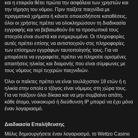
και η εταιρεία θέτει πρώτα την ασφάλεια των χρηστών και
την τήρηση του νόμου. Πριν παίξετε παιχνίδια με
πραγματικά χρήματα ή κάνετε οποιεσδήποτε καταθέσεις,
όλοι οι χρήστες πρέπει να ολοκληρώσουν τη διαδικασία
εγγραφής και να βεβαιωθούν ότι τα προσωπικά τους
στοιχεία είναι σωστά και ενημερωμένα. Οι πληροφορίες
αυτές πρέπει επίσης να αντιστοιχούν στις πληροφορίες
των επίσημων εγγράφων ταυτοποίησής τους. Για να
μπορέσετε να εγγραφείτε, πρέπει να πληροίτε ορισμένες
απαιτήσεις ηλικίας και διαμονής που είναι σύμφωνες με
τους νόμους περί τυχερών παιχνιδιών.
Όλοι οι παίκτες πρέπει να είναι τουλάχιστον 18 ετών ή η
ηλικία στην οποία ο τζόγος είναι νόμιμος στη χώρα τους.
Για να παίζουν όλοι δίκαια και να μην συμβαίνει απάτη,
κάθε άτομο, νοικοκυριό ή διεύθυνση IP μπορεί να έχει μόνο
έναν λογαριασμό.
Διαδικασία Επαλήθευσης
Μόλις δημιουργήσετε έναν λογαριασμό, το Wettzo Casino