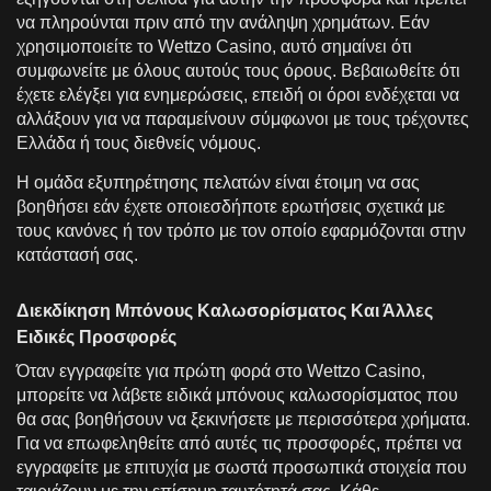
να πληρούνται πριν από την ανάληψη χρημάτων. Εάν
χρησιμοποιείτε το Wettzo Casino, αυτό σημαίνει ότι
συμφωνείτε με όλους αυτούς τους όρους. Βεβαιωθείτε ότι
έχετε ελέγξει για ενημερώσεις, επειδή οι όροι ενδέχεται να
αλλάξουν για να παραμείνουν σύμφωνοι με τους τρέχοντες
Ελλάδα ή τους διεθνείς νόμους.
Η ομάδα εξυπηρέτησης πελατών είναι έτοιμη να σας
βοηθήσει εάν έχετε οποιεσδήποτε ερωτήσεις σχετικά με
τους κανόνες ή τον τρόπο με τον οποίο εφαρμόζονται στην
κατάστασή σας.
Διεκδίκηση Μπόνους Καλωσορίσματος Και Άλλες
Ειδικές Προσφορές
Όταν εγγραφείτε για πρώτη φορά στο Wettzo Casino,
μπορείτε να λάβετε ειδικά μπόνους καλωσορίσματος που
θα σας βοηθήσουν να ξεκινήσετε με περισσότερα χρήματα.
Για να επωφεληθείτε από αυτές τις προσφορές, πρέπει να
εγγραφείτε με επιτυχία με σωστά προσωπικά στοιχεία που