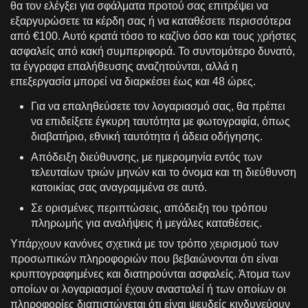
θα τον ελέγξει για σφάλματα προτού σας επιτρέψει να
εξαργυρώσετε τα κέρδη σας ή να καταθέσετε περισσότερα
από €100. Αυτό κρατά τόσο το καζίνο όσο και τους χρήστες
ασφαλείς από κακή συμπεριφορά. Το συντομότερο δυνατό,
τα έγγραφα επαλήθευσης αναζητούνται, αλλά η
επεξεργασία μπορεί να διαρκέσει έως και 48 ώρες.
Για να επαληθεύσετε τον λογαριασμό σας, θα πρέπει
να επιδείξετε έγκυρη ταυτότητα με φωτογραφία, όπως
διαβατήριο, εθνική ταυτότητα ή άδεια οδήγησης.
Απόδειξη διεύθυνσης, με ημερομηνία εντός των
τελευταίων τριών μηνών και το όνομα και τη διεύθυνση
κατοικίας σας αναγραμμένα σε αυτό.
Σε ορισμένες περιπτώσεις, απόδειξη του τρόπου
πληρωμής για αναλήψεις ή μεγάλες καταθέσεις.
Υπάρχουν κανόνες σχετικά με τον τρόπο χειρισμού των
προσωπικών πληροφοριών που βεβαιώνονται ότι είναι
κρυπτογραφημένες και διατηρούνται ασφαλείς. Άτομα των
οποίων οι λογαριασμοί έχουν ανασταλεί ή των οποίων οι
πληροφορίες διαπιστώνεται ότι είναι ψευδείς κινδυνεύουν