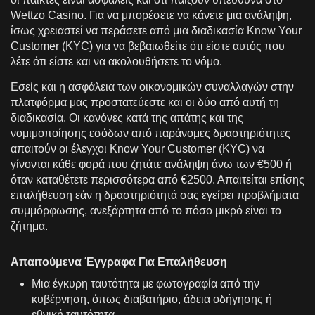
Wettzo Casino. Για να μπορέσετε να κάνετε μια ανάληψη,
ίσως χρειαστεί να περάσετε από μια διαδικασία Know Your
Customer (KYC) για να βεβαιωθείτε ότι είστε αυτός που
λέτε ότι είστε και να ακολουθήσετε το νόμο.
Εσείς και η ασφάλεια των οικονομικών συναλλαγών στην
πλατφόρμα μας προστατεύεστε και οι δύο από αυτή τη
διαδικασία. Οι κανόνες κατά της απάτης και της
νομιμοποίησης εσόδων από παράνομες δραστηριότητες
απαιτούν οι έλεγχοι Know Your Customer (KYC) να
γίνονται κάθε φορά που ζητάτε ανάληψη άνω των €500 ή
όταν καταθέτετε περισσότερα από €2500. Απαιτείται επίσης
επαλήθευση εάν η δραστηριότητά σας εγείρει προβλήματα
συμμόρφωσης, ανεξάρτητα από το πόσο μικρό είναι το
ζήτημα.
Απαιτούμενα Έγγραφα Για Επαλήθευση
Μια έγκυρη ταυτότητα με φωτογραφία από την
κυβέρνηση, όπως διαβατήριο, άδεια οδήγησης ή
εθνική ταυτότητα.