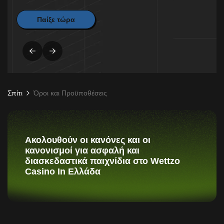
Παίξε τώρα
Σπίτι
Όροι και Προϋποθέσεις
Ακολουθούν οι κανόνες και οι
κανονισμοί για ασφαλή και
διασκεδαστικά παιχνίδια στο Wettzo
Casino In Ελλάδα