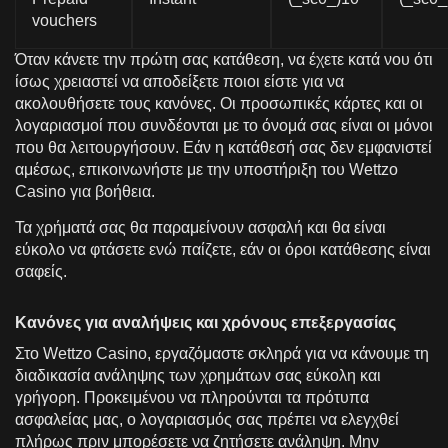
vouchers
Όταν κάνετε την πρώτη σας κατάθεση, να έχετε κατά νου ότι
ίσως χρειαστεί να αποδείξετε ποιοι είστε για να
ακολουθήσετε τους κανόνες. Οι προσωπικές κάρτες και οι
λογαριασμοί που συνδέονται με το όνομά σας είναι οι μόνοι
που θα λειτουργήσουν. Εάν η κατάθεσή σας δεν εμφανιστεί
αμέσως, επικοινωνήστε με την υποστήριξη του Wettzo
Casino για βοήθεια.
Τα χρήματά σας θα παραμείνουν ασφαλή και θα είναι
εύκολο να φτάσετε ενώ παίζετε, εάν οι όροι κατάθεσης είναι
σαφείς.
Κανόνες για αναλήψεις και χρόνους επεξεργασίας
Στο Wettzo Casino, εργαζόμαστε σκληρά για να κάνουμε τη
διαδικασία ανάληψης των χρημάτων σας εύκολη και
γρήγορη. Προκειμένου να πληρούνται τα πρότυπα
ασφαλείας μας, ο λογαριασμός σας πρέπει να ελεγχθεί
πλήρως πριν μπορέσετε να ζητήσετε ανάληψη. Μην