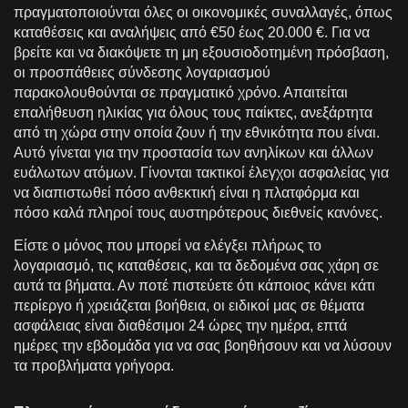
πραγματοποιούνται όλες οι οικονομικές συναλλαγές, όπως
καταθέσεις και αναλήψεις από €50 έως 20.000 €. Για να
βρείτε και να διακόψετε τη μη εξουσιοδοτημένη πρόσβαση,
οι προσπάθειες σύνδεσης λογαριασμού
παρακολουθούνται σε πραγματικό χρόνο. Απαιτείται
επαλήθευση ηλικίας για όλους τους παίκτες, ανεξάρτητα
από τη χώρα στην οποία ζουν ή την εθνικότητα που είναι.
Αυτό γίνεται για την προστασία των ανηλίκων και άλλων
ευάλωτων ατόμων. Γίνονται τακτικοί έλεγχοι ασφαλείας για
να διαπιστωθεί πόσο ανθεκτική είναι η πλατφόρμα και
πόσο καλά πληροί τους αυστηρότερους διεθνείς κανόνες.
Είστε ο μόνος που μπορεί να ελέγξει πλήρως το
λογαριασμό, τις καταθέσεις, και τα δεδομένα σας χάρη σε
αυτά τα βήματα. Αν ποτέ πιστεύετε ότι κάποιος κάνει κάτι
περίεργο ή χρειάζεται βοήθεια, οι ειδικοί μας σε θέματα
ασφάλειας είναι διαθέσιμοι 24 ώρες την ημέρα, επτά
ημέρες την εβδομάδα για να σας βοηθήσουν και να λύσουν
τα προβλήματα γρήγορα.