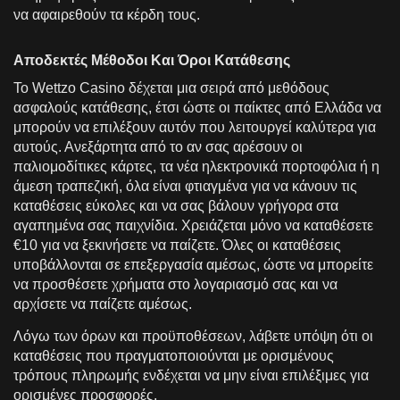
να αφαιρεθούν τα κέρδη τους.
Αποδεκτές Μέθοδοι Και Όροι Κατάθεσης
Το Wettzo Casino δέχεται μια σειρά από μεθόδους
ασφαλούς κατάθεσης, έτσι ώστε οι παίκτες από Ελλάδα να
μπορούν να επιλέξουν αυτόν που λειτουργεί καλύτερα για
αυτούς. Ανεξάρτητα από το αν σας αρέσουν οι
παλιομοδίτικες κάρτες, τα νέα ηλεκτρονικά πορτοφόλια ή η
άμεση τραπεζική, όλα είναι φτιαγμένα για να κάνουν τις
καταθέσεις εύκολες και να σας βάλουν γρήγορα στα
αγαπημένα σας παιχνίδια. Χρειάζεται μόνο να καταθέσετε
€10 για να ξεκινήσετε να παίζετε. Όλες οι καταθέσεις
υποβάλλονται σε επεξεργασία αμέσως, ώστε να μπορείτε
να προσθέσετε χρήματα στο λογαριασμό σας και να
αρχίσετε να παίζετε αμέσως.
Λόγω των όρων και προϋποθέσεων, λάβετε υπόψη ότι οι
καταθέσεις που πραγματοποιούνται με ορισμένους
τρόπους πληρωμής ενδέχεται να μην είναι επιλέξιμες για
ορισμένες προσφορές.