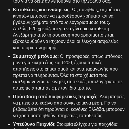
του για να δείτε αν λειτουργεί στο τηλέφωνό σας.
Καταθέσεις και αναλήψεις:
Ως συνήθως, οι χρήστες
κινητών μπορούν να προσθέσουν χρήματα και να
βγάλουν χρήματα από τους λογαριασμούς τους.
Απλώς €20 χρειάζεται για να γίνει μια κατάθεση.
Ανεξάρτητα από τη συσκευή που χρησιμοποιείται,
εξακολουθούν να ισχύουν όλοι οι έλεγχοι ασφαλείας
και τα όρια πληρωμής.
Συμμετοχή μπόνους:
Οι προσφορές, όπως μπόνους
μόνο για κινητά έως και €200, έχουν τυπικές
απαιτήσεις στοιχηματισμού και αναπαραγωγής που
πρέπει να πληρούνται. Όλα τα στοιχήματα που
εκπληρώνονται σε κινητές συσκευές υπολογίζονται σε
αυτές τις απαιτήσεις με τον ίδιο τρόπο.
Πρόσβαση από διαφορετικές περιοχές:
Δεν μπορείς
να μπεις στο καζίνο από συγκεκριμένα μέρη. Για να
βεβαιωθείτε ότι τηρούνται οι κανόνες Ελλάδα, μπορούν
να χρησιμοποιηθούν υπηρεσίες τοποθεσίας.
Υπεύθυνο Παιχνίδι:
Στοιχεία ελέγχου για παιχνίδια