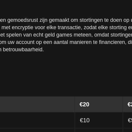
d en gemoedsrust zijn gemaakt om stortingen te doen op
et encryptie voor elke transactie, zodat elke storting
 het spelen van echt geld games meteen, omdat storting
 om uw account op een aantal manieren te financieren, d
n betrouwbaarheid.
€20
€
€10
€