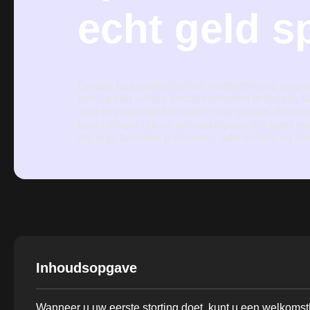
echt geld s
De app laat spelers op elk moment veilig toegang
behulp van veilige betaalmethoden in België.
slag te gaan met het spelen van games. Wannee
beschikbaar zijn op de desktopsite. Dit geeft mo
dat je je favoriete gokkasten, tafelspellen en l
Inhoudsopgave
Wanneer u uw eerste storting doet, kunt u een welkomstb