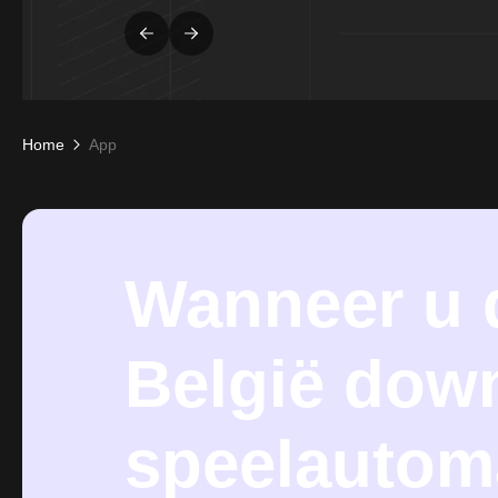
Home
App
Wanneer u 
België down
speelautoma