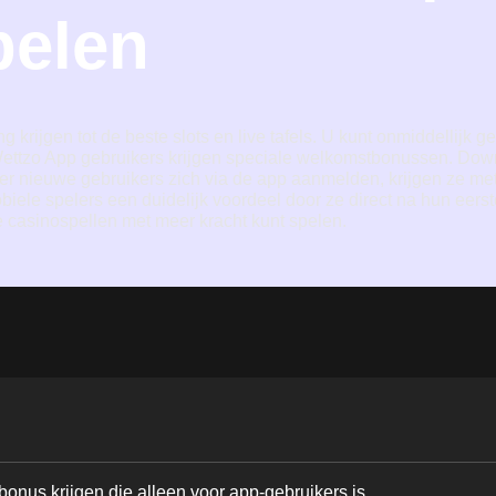
pelen
 krijgen tot de beste slots en live tafels. U kunt onmiddellijk ge
 Wettzo App gebruikers krijgen speciale welkomstbonussen. D
r nieuwe gebruikers zich via de app aanmelden, krijgen ze me
biele spelers een duidelijk voordeel door ze direct na hun eerst
ive casinospellen met meer kracht kunt spelen.
onus krijgen die alleen voor app-gebruikers is