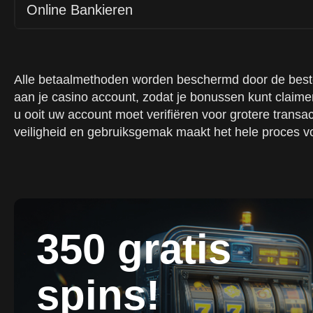
Online Bankieren
Alle betaalmethoden worden beschermd door de beste 
aan je casino account, zodat je bonussen kunt claim
u ooit uw account moet verifiëren voor grotere transac
veiligheid en gebruiksgemak maakt het hele proces voo
350 gratis
spins!