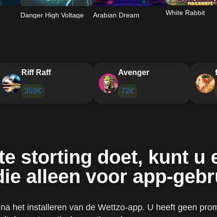
White Rabbit
Danger High Voltage
Arabian Dream
Straight-A
Riff Raff
335€
359€
e storting doet, kunt 
die alleen voor app-gebr
na het installeren van de Wettzo-app. U heeft geen promo