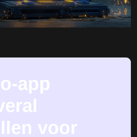
no-app
veral
llen voor