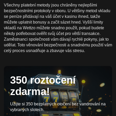
Všechny platební metody jsou chráněny nejlepšími
bezpečnostními protokoly v oboru. U většiny metod vkladu
se peníze přidávají na váš účet v kasinu ihned, takže
můžete uplatnit bonusy a začít sázet hned. Vyšší limity
vkladů na Wettzo můžete snadno použít, pokud budete
někdy potřebovat ověřit svůj účet pro větší transakce.
Zaměstnanci společnosti vám dávají rychlé pokyny, jak to
udělat. Toto věnování bezpečnosti a snadnému použití vám
celý proces usnadňuje a zbavuje vás stresu.
350 roztočení
zdarma!
Užijte si 350 bezplatných otočení bez vandrování na
vybraných slotech.