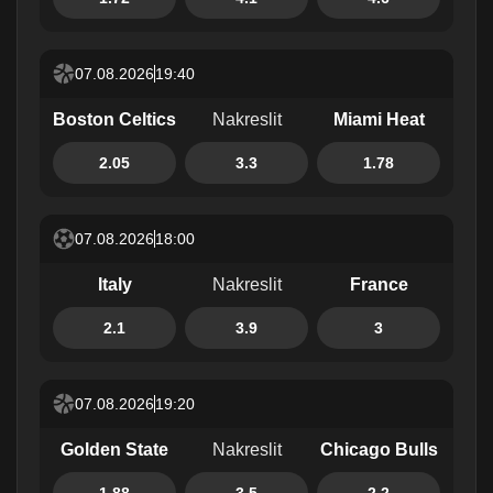
07.08.2026
19:40
Boston Celtics
Nakreslit
Miami Heat
2.05
3.3
1.78
07.08.2026
18:00
Italy
Nakreslit
France
2.1
3.9
3
07.08.2026
19:20
Golden State
Nakreslit
Chicago Bulls