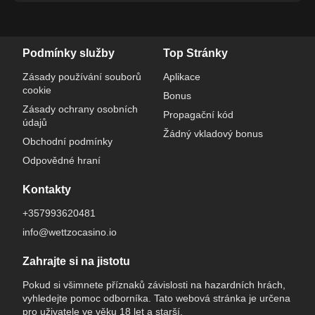
Podmínky služby
Top Stránky
Zásady používání souborů
Aplikace
cookie
Bonus
Zásady ochrany osobních
Propagační kód
údajů
Žádný vkladový bonus
Obchodní podmínky
Odpovědné hraní
Kontakty
+357993620481
info@wettzocasino.io
Zahrajte si na jistotu
Pokud si všimnete příznaků závislosti na hazardních hrách,
vyhledejte pomoc odborníka. Tato webová stránka je určena
pro uživatele ve věku 18 let a starší.