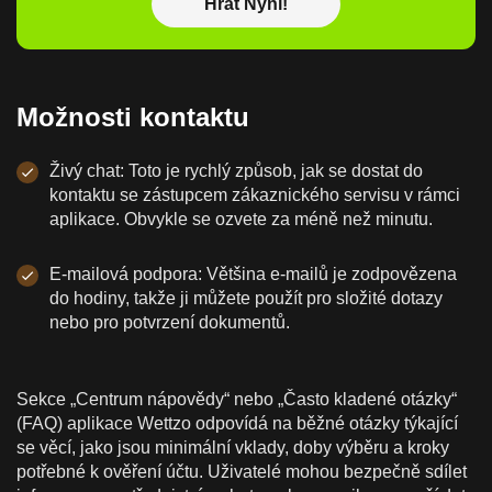
Hrát Nyní!
Možnosti kontaktu
Živý chat: Toto je rychlý způsob, jak se dostat do
kontaktu se zástupcem zákaznického servisu v rámci
aplikace. Obvykle se ozvete za méně než minutu.
E-mailová podpora: Většina e-mailů je zodpovězena
do hodiny, takže ji můžete použít pro složité dotazy
nebo pro potvrzení dokumentů.
Sekce „Centrum nápovědy“ nebo „Často kladené otázky“
(FAQ) aplikace Wettzo odpovídá na běžné otázky týkající
se věcí, jako jsou minimální vklady, doby výběru a kroky
potřebné k ověření účtu. Uživatelé mohou bezpečně sdílet