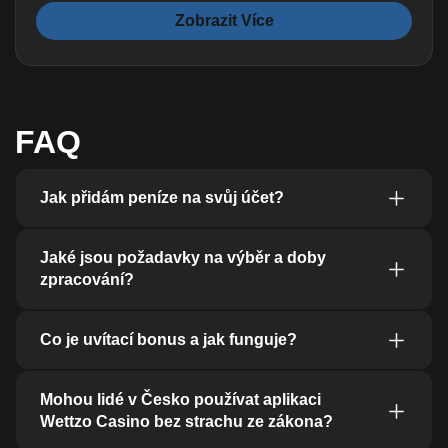
Zobrazit Více
FAQ
Jak přidám peníze na svůj účet?
Jaké jsou požadavky na výběr a doby
zpracování?
Co je uvítací bonus a jak funguje?
Mohou lidé v Česko používat aplikaci
Wettzo Casino bez strachu ze zákona?