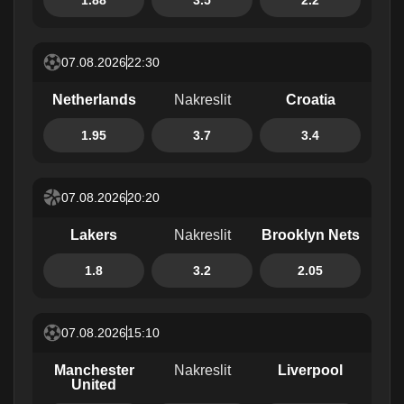
1.88
3.5
2.2
07.08.2026
22:30
Netherlands
Nakreslit
Croatia
1.95
3.7
3.4
07.08.2026
20:20
Lakers
Nakreslit
Brooklyn Nets
1.8
3.2
2.05
07.08.2026
15:10
Manchester
Nakreslit
Liverpool
United