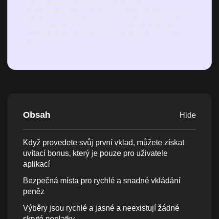
uvítací bonusy, které nejsou dostupné na
desktopovém webu. To dává mobilním hráčům jasnou
výhodu tím, že jim dává bonusy navíc hned po jejich
prvním vkladu. To znamená, že můžete hrát své
oblíbené sloty, stolní hry a živé kasinové hry s větší
silou.
Obsah
Hide
Když provedete svůj první vklad, můžete získat
uvítací bonus, který je pouze pro uživatele
aplikací
Bezpečná místa pro rychlé a snadné vkládání
peněz
Výběry jsou rychlé a jasné a neexistují žádné
skryté poplatky