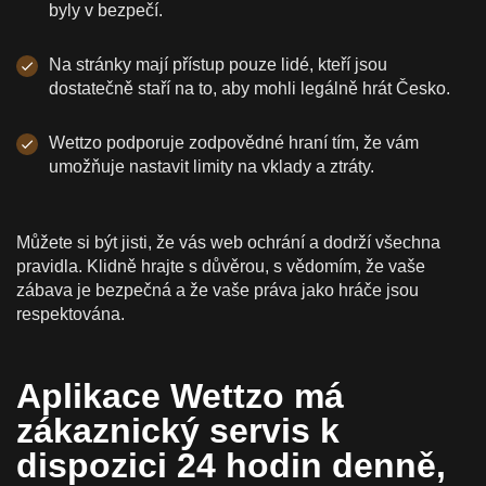
byly v bezpečí.
Na stránky mají přístup pouze lidé, kteří jsou
dostatečně staří na to, aby mohli legálně hrát Česko.
Wettzo podporuje zodpovědné hraní tím, že vám
umožňuje nastavit limity na vklady a ztráty.
Můžete si být jisti, že vás web ochrání a dodrží všechna
pravidla. Klidně hrajte s důvěrou, s vědomím, že vaše
zábava je bezpečná a že vaše práva jako hráče jsou
respektována.
Aplikace Wettzo má
zákaznický servis k
dispozici 24 hodin denně,