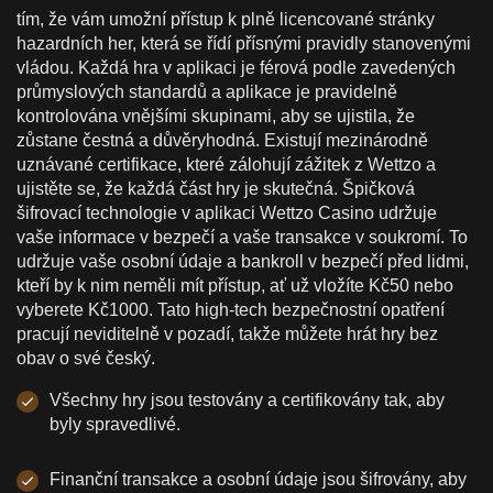
tím, že vám umožní přístup k plně licencované stránky
hazardních her, která se řídí přísnými pravidly stanovenými
vládou. Každá hra v aplikaci je férová podle zavedených
průmyslových standardů a aplikace je pravidelně
kontrolována vnějšími skupinami, aby se ujistila, že
zůstane čestná a důvěryhodná. Existují mezinárodně
uznávané certifikace, které zálohují zážitek z Wettzo a
ujistěte se, že každá část hry je skutečná. Špičková
šifrovací technologie v aplikaci Wettzo Casino udržuje
vaše informace v bezpečí a vaše transakce v soukromí. To
udržuje vaše osobní údaje a bankroll v bezpečí před lidmi,
kteří by k nim neměli mít přístup, ať už vložíte Kč50 nebo
vyberete Kč1000. Tato high-tech bezpečnostní opatření
pracují neviditelně v pozadí, takže můžete hrát hry bez
obav o své český.
Všechny hry jsou testovány a certifikovány tak, aby
byly spravedlivé.
Finanční transakce a osobní údaje jsou šifrovány, aby