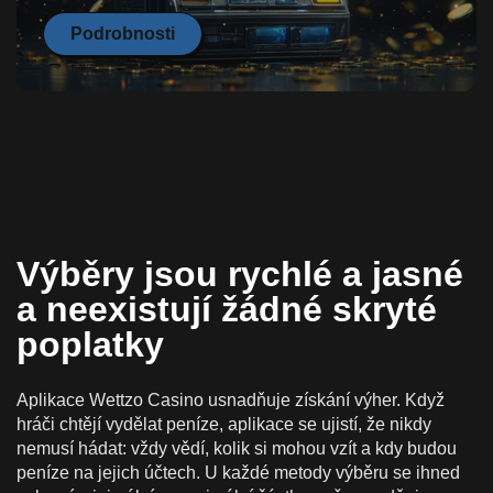
Podrobnosti
Výběry jsou rychlé a jasné
a neexistují žádné skryté
poplatky
Aplikace Wettzo Casino usnadňuje získání výher. Když
hráči chtějí vydělat peníze, aplikace se ujistí, že nikdy
nemusí hádat: vždy vědí, kolik si mohou vzít a kdy budou
peníze na jejich účtech. U každé metody výběru se ihned