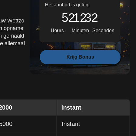
Het aanbod is geldig
52
12
31
 uw Wettzo
 en opname
Hours
Minuten
Seconden
en gemaakt
ie allemaal
Krijg Bonus
2000
Instant
5000
Instant