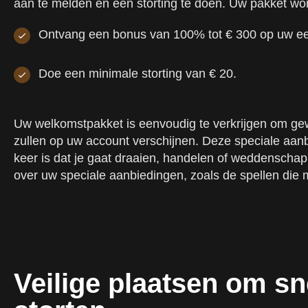
aan te melden en een storting te doen. Uw pakket wo
Ontvang een bonus van 100% tot € 300 op uw eer
Doe een minimale storting van € 20.
Uw welkomstpakket is eenvoudig te verkrijgen om ge
zullen op uw account verschijnen. Deze speciale aanb
keer is dat je gaat draaien, handelen of weddenschap
over uw speciale aanbiedingen, zoals de spellen die 
Veilige plaatsen om sn