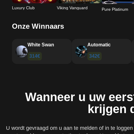
Luxury Club
Viking Vanguard
Pure Platinum
Onze Winnaars
Sick Rebellious Names
White Swan
103€
314€
Wanneer u uw eerst
krijgen 
U wordt gevraagd om u aan te melden of in te loggen 