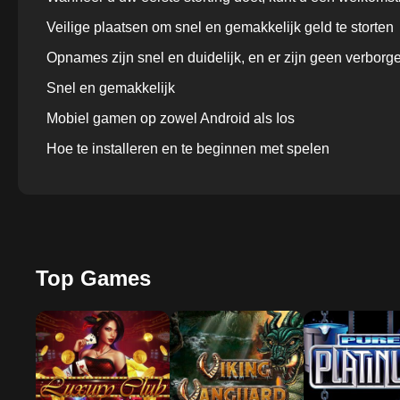
Veilige plaatsen om snel en gemakkelijk geld te storten
Opnames zijn snel en duidelijk, en er zijn geen verborg
Snel en gemakkelijk
Mobiel gamen op zowel Android als Ios
Hoe te installeren en te beginnen met spelen
Wettzo Casino App Zet eerst uw veiligheid en vertrouw
De Wettzo-app heeft 24 uur per dag, zeven dagen per w
Contact Opties
Overzicht Wettzo Casino-app
Top Games
Belangrijkste kenmerken
Hoe te beginnen