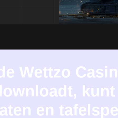
de Wettzo Casi
ownloadt, kunt 
ten en tafelspe