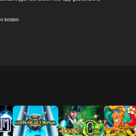
en kosten
en
eek klantenservice