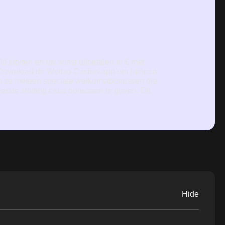
ld storten en uw winst uitbetalen in € met
. Download de Wettzo Casino-app om meteen
en ze meteen speciale welkomstbonussen die
eerste storting extra bonussen te geven. Dit
Hide