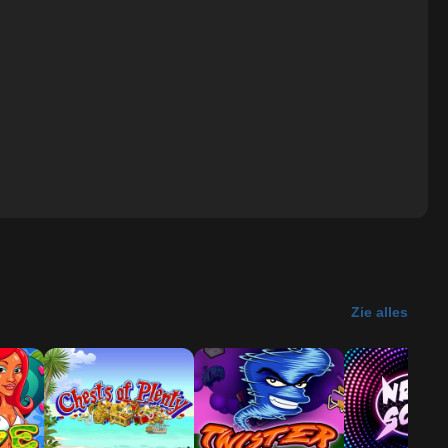
Zie alles