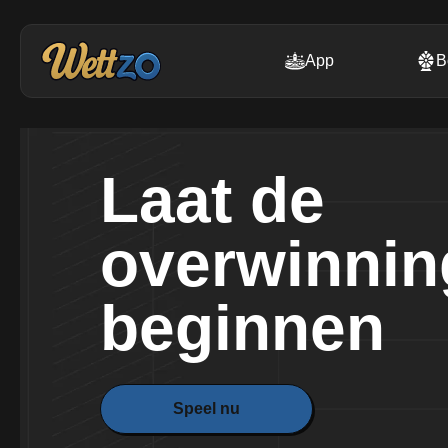
App
B
Laat de
overwinni
beginnen
Speel nu