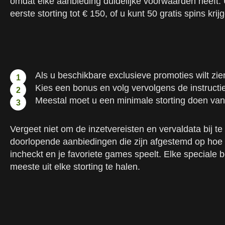
omdat elke aanbieding duidelijke voorwaarden heeft.
eerste storting tot € 150, of u kunt 50 gratis spins kr
Als u beschikbare exclusieve promoties wilt zi
Kies een bonus en volg vervolgens de instructi
Meestal moet u een minimale storting doen van
Vergeet niet om de inzetvereisten en vervaldata bij 
doorlopende aanbiedingen die zijn afgestemd op hoe 
incheckt en je favoriete games speelt. Elke speciale
meeste uit elke storting te halen.