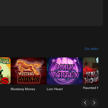
Zie alles
Lion Heart
Haunted Hospita
Mustang Money