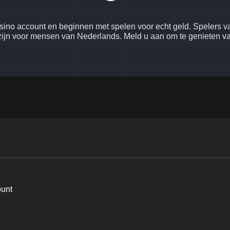
asino account en beginnen met spelen voor echt geld. Spelers
zijn voor mensen van Nederlands. Meld u aan om te genieten va
ount