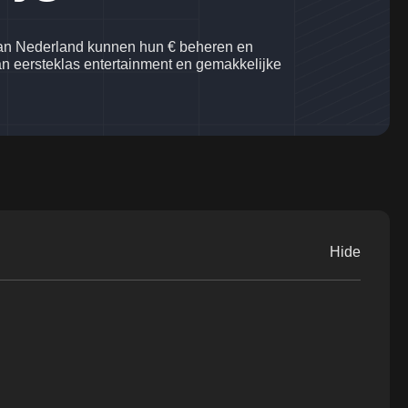
 van Nederland kunnen hun € beheren en
n eersteklas entertainment en gemakkelijke
Hide