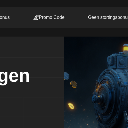
onus
Promo Code
Geen stortingsbonu
ngen