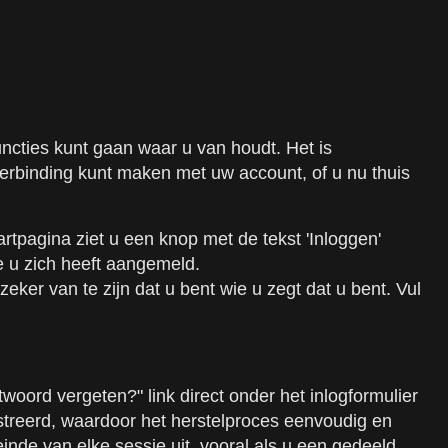
ncties kunt gaan waar u van houdt. Het is
 verbinding kunt maken met uw account, of u nu thuis
rtpagina ziet u een knop met de tekst 'Inloggen'
e u zich heeft aangemeld.
eker van te zijn dat u bent wie u zegt dat u bent. Vul
woord vergeten?" link direct onder het inlogformulier
streerd, waardoor het herstelproces eenvoudig en
einde van elke sessie uit, vooral als u een gedeeld