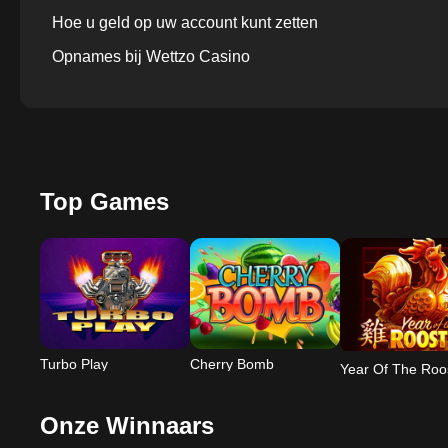
Hoe u geld op uw account kunt zetten
Opnames bij Wettzo Casino
Betaalmethoden en limieten voor transacties
Wettzo Casino Login: Speel altijd en overal op mobiel
Hoe u zich kunt aanmelden op uw telefoon
Veilig Inloggen Met Geavanceerde Beveiliging
Top Games
Wettzo Casino Licenties En Spelerbescherming
Belangrijke functies voor spelerbescherming
Hulp krijgen bij het inloggen of spelen
Help Opties
Hoe in te loggen op Wettzo Casino
Turbo Play
Cherry Bomb
Year Of The Roo
Hoe u zich kunt aanmelden bij Wettzo Casino
Onze Winnaars