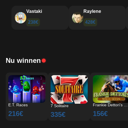
Infinity
Vastaki
125€
238€
Nu winnen
Riches Of Ra
313€
Frankie Dettori’s Magic Seven
7 Solitaire
156€
335€