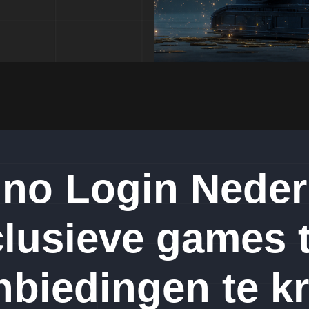
ino Login Neder
lusieve games t
nbiedingen te kr