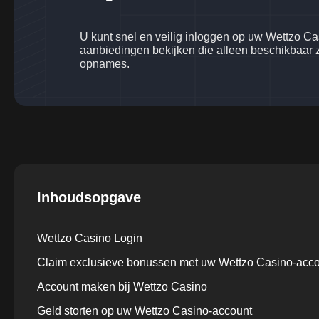
U kunt snel en veilig inloggen op uw Wettzo C
aanbiedingen bekijken die alleen beschikbaar 
opnames.
Inhoudsopgave
Wettzo Casino Login
Claim exclusieve bonussen met uw Wettzo Casino-acc
Account maken bij Wettzo Casino
Geld storten op uw Wettzo Casino-account