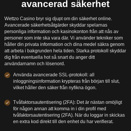
avancerad säkerhet
Wettzo Casino bryr sig djupt om din säkerhet online.
Avancerade säkerhetsåtgärder skyddar spelarnas
personliga information och kasinokonton från att nås av
personer som inte ska vara där. Vi använder tekniker som
håller din privata information och dina medel säkra genom
att arbeta i bakgrunden hela tiden. Starka protokoll skyddar
dig från eventuella hot så snart du anger ditt
användarnamn och lösenord.
Använda avancerade SSL-protokoll: all
inloggningsinformation krypteras från början till slut,
vilket håller den säker från nyfikna ögon.
Tvåfaktorsautentisering (2FA): Det är nästan omöjligt
för någon annan att komma in i din profil med
tvåfaktorsautentisering (2FA). När du loggar in skickas
en extra kod direkt till den enhet du har verifierat.