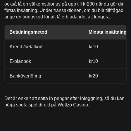
också få en välkomstbonus på upp till kr200 när du gör din
första insättning. Under transaktionen, om du blir tillfrågad,
ange en bonuskod för att få erbjudandet att fungera.
Betalningsmetod
Minsta Insättning
Kredit-/betalkort
kr10
E-plånbok
kr10
Banköverföring
kr20
Det är enkelt att sätta in pengar efter inloggning, så du kan
börja spela spel direkt på Wettzo Casino.