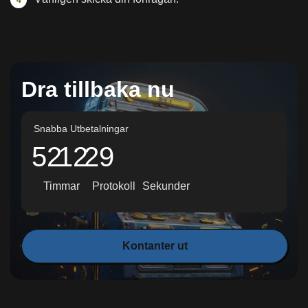
Dra tillbaka nu
Snabba Utbetalningar
52
12
28
Timmar
Protokoll
Sekunder
Kontanter ut