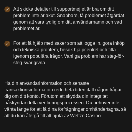
Att skicka detaljer till supportmejlet är bra om ditt
problem inte är akut. Snabbare, få problemet åtgärdat
genom att vara tydlig om ditt användarnamn och vad
problemet är.
För att få hjälp med saker som att logga in, göra inköp
och tekniska problem, besök hjälpcentret och titta
igenom populära frågor. Vanliga problem har steg-för-
steg-svar givna.
Ha din användarinformation och senaste
transaktionsinformation redo hela tiden ifall någon frågar
dig om ditt konto. Förutom att skydda din integritet
påskyndar detta verifieringsprocessen. Du behöver inte
vänta länge för att få dina förfrågningar omhändertagna, så
att du kan återgå till att njuta av Wettzo Casino.