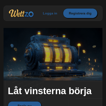
Logga in
Registrera dig
Låt vinsterna börja
Spela nu