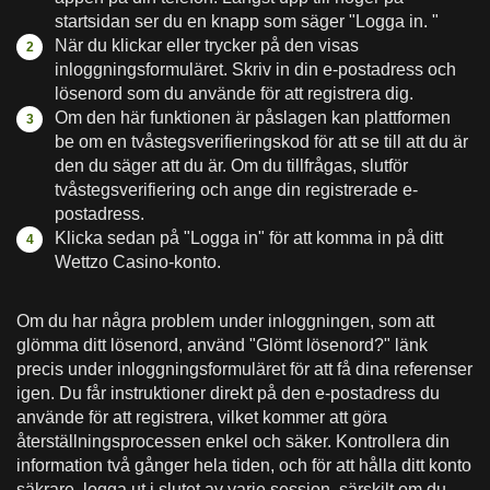
startsidan ser du en knapp som säger "Logga in. "
När du klickar eller trycker på den visas
inloggningsformuläret. Skriv in din e-postadress och
lösenord som du använde för att registrera dig.
Om den här funktionen är påslagen kan plattformen
be om en tvåstegsverifieringskod för att se till att du är
den du säger att du är. Om du tillfrågas, slutför
tvåstegsverifiering och ange din registrerade e-
postadress.
Klicka sedan på "Logga in" för att komma in på ditt
Wettzo Casino-konto.
Om du har några problem under inloggningen, som att
glömma ditt lösenord, använd "Glömt lösenord?" länk
precis under inloggningsformuläret för att få dina referenser
igen. Du får instruktioner direkt på den e-postadress du
använde för att registrera, vilket kommer att göra
återställningsprocessen enkel och säker. Kontrollera din
information två gånger hela tiden, och för att hålla ditt konto
säkrare, logga ut i slutet av varje session, särskilt om du