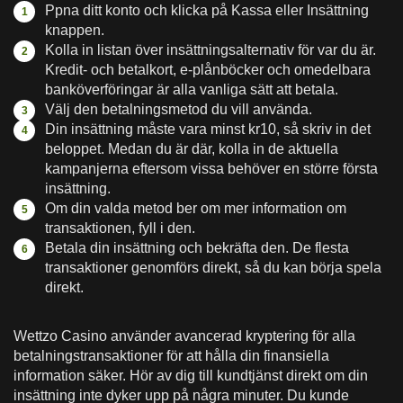
Ppna ditt konto och klicka på Kassa eller Insättning
knappen.
Kolla in listan över insättningsalternativ för var du är.
Kredit- och betalkort, e-plånböcker och omedelbara
banköverföringar är alla vanliga sätt att betala.
Välj den betalningsmetod du vill använda.
Din insättning måste vara minst kr10, så skriv in det
beloppet. Medan du är där, kolla in de aktuella
kampanjerna eftersom vissa behöver en större första
insättning.
Om din valda metod ber om mer information om
transaktionen, fyll i den.
Betala din insättning och bekräfta den. De flesta
transaktioner genomförs direkt, så du kan börja spela
direkt.
Wettzo Casino använder avancerad kryptering för alla
betalningstransaktioner för att hålla din finansiella
information säker. Hör av dig till kundtjänst direkt om din
insättning inte dyker upp på några minuter. Du kunde