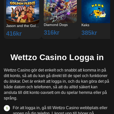
Diamond Dogs
Keks
Jason and the Golden Fleece
316kr
385kr
416kr
Wettzo Casino Logga in
Wettzo Casino gör det enkelt och snabbt att komma in på
ditt konto, så att du kan gå direkt till de spel och funktioner
du älskar. Det är enkelt att logga in, och du kan göra det på
både datorn och telefonen, så att du alltid säkert kan
ansluta till ditt konto oavsett om du spelar hemma eller på
språng.
För att logga in, gå till Wettzo Casino webbplats eller
appen på din telefon. Längst upp till höger på