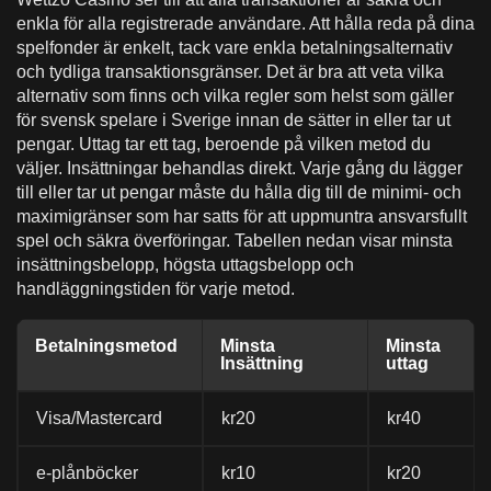
enkla för alla registrerade användare. Att hålla reda på dina
spelfonder är enkelt, tack vare enkla betalningsalternativ
och tydliga transaktionsgränser. Det är bra att veta vilka
alternativ som finns och vilka regler som helst som gäller
för svensk spelare i Sverige innan de sätter in eller tar ut
pengar. Uttag tar ett tag, beroende på vilken metod du
väljer. Insättningar behandlas direkt. Varje gång du lägger
till eller tar ut pengar måste du hålla dig till de minimi- och
maximigränser som har satts för att uppmuntra ansvarsfullt
spel och säkra överföringar. Tabellen nedan visar minsta
insättningsbelopp, högsta uttagsbelopp och
handläggningstiden för varje metod.
Betalningsmetod
Minsta
Minsta
Insättning
uttag
Visa/Mastercard
kr20
kr40
e-plånböcker
kr10
kr20