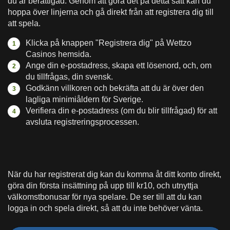
du är berättigad. Genom att göra det på detta sätt kan du
hoppa över linjerna och gå direkt från att registrera dig till
att spela.
Klicka på knappen "Registrera dig" på Wettzo
Casinos hemsida.
Ange din e-postadress, skapa ett lösenord, och, om
du tillfrågas, din svensk.
Godkänn villkoren och bekräfta att du är över den
lagliga minimiåldern för Sverige.
Verifiera din e-postadress (om du blir tillfrågad) för att
avsluta registreringsprocessen.
När du har registrerat dig kan du komma åt ditt konto direkt,
göra din första insättning på upp till kr10, och utnyttja
välkomstbonusar för nya spelare. De ser till att du kan
logga in och spela direkt, så att du inte behöver vänta.