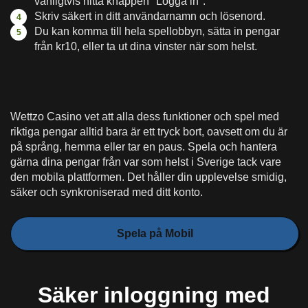
vanligtvis hitta knappen "Logga in".
Skriv säkert in ditt användarnamn och lösenord.
Du kan komma till hela spellobbyn, sätta in pengar
från kr10, eller ta ut dina vinster när som helst.
Wettzo Casino vet att alla dess funktioner och spel med
riktiga pengar alltid bara är ett tryck bort, oavsett om du är
på språng, hemma eller tar en paus. Spela och hantera
gärna dina pengar från var som helst i Sverige tack vare
den mobila plattformen. Det håller din upplevelse smidig,
säker och synkroniserad med ditt konto.
Spela på Mobil
Säker inloggning med