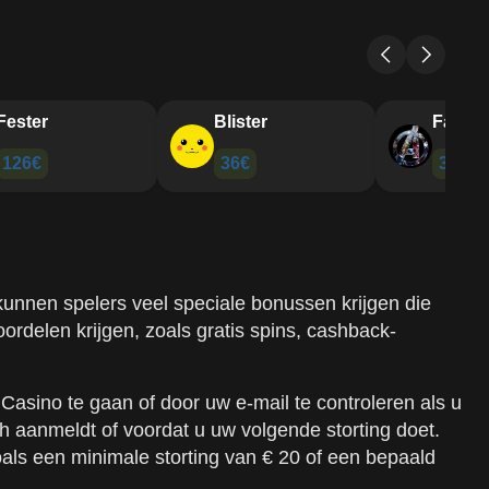
Fester
Blister
FastL
126€
36€
393€
kunnen spelers veel speciale bonussen krijgen die
ordelen krijgen, zoals gratis spins, cashback-
Casino te gaan of door uw e-mail te controleren als u
h aanmeldt of voordat u uw volgende storting doet.
oals een minimale storting van € 20 of een bepaald