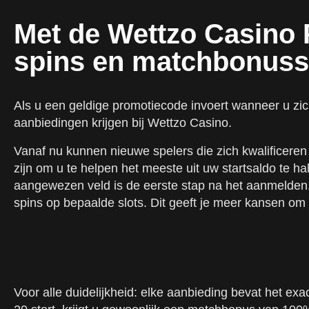
Met de Wettzo Casino 
spins en matchbonuss
Als u een geldige promotiecode invoert wanneer u zic
aanbiedingen krijgen bij Wettzo Casino.
Vanaf nu kunnen nieuwe spelers die zich kwalificeren
zijn om u te helpen het meeste uit uw startsaldo te 
aangewezen veld is de eerste stap na het aanmelden. N
spins op bepaalde slots. Dit geeft je meer kansen om 
Voor alle duidelijkheid: elke aanbieding bevat het e