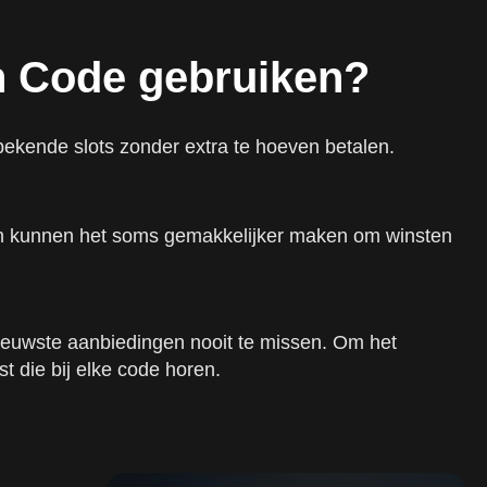
 Code gebruiken?
 bekende slots zonder extra te hoeven betalen.
en kunnen het soms gemakkelijker maken om winsten
ieuwste aanbiedingen nooit te missen. Om het
t die bij elke code horen.