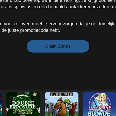
tot € 200 bovenop uw initiële storting. Je krijgt ook een
gratis spinwinsten een bepaald aantal keren inzetten, 
voor rollover, moet je ervoor zorgen dat je de duidelij
 de juiste promotiecode hebt.
Claim Bonus