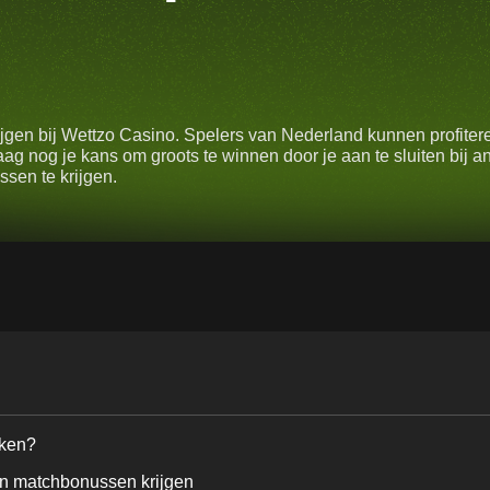
ijgen bij Wettzo Casino. Spelers van Nederland kunnen profit
aag nog je kans om groots te winnen door je aan te sluiten bij
sen te krijgen.
iken?
en matchbonussen krijgen