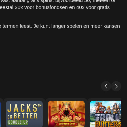
 vast aantal gratis spins, bijvoorbeeld 50, meteen of
meestal 30x voor bonusfondsen en 40x voor gratis
ke termen leest. Je kunt langer spelen en meer kansen