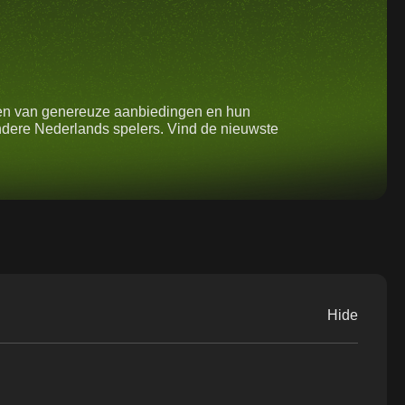
eren van genereuze aanbiedingen en hun
 andere Nederlands spelers. Vind de nieuwste
Hide