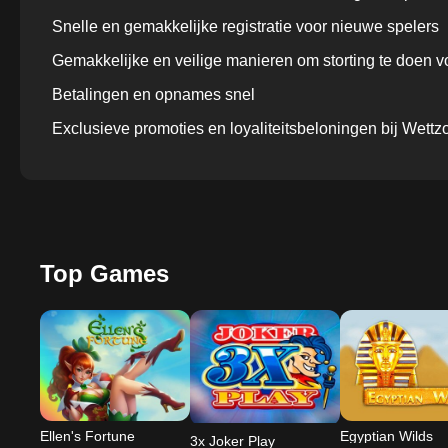
Snelle en gemakkelijke registratie voor nieuwe spelers
Gemakkelijke en veilige manieren om storting te doen v
Betalingen en opnames snel
Exclusieve promoties en loyaliteitsbeloningen bij Wett
Speel op uw telefoon of tablet en ontvang de volledige 
Geavanceerde beveiliging en spelersbescherming bij W
Volledig gelicentieerde en gereguleerde gokervaring
Hoe Een Wettzo Casino Coupon Code Te Gebruiken
Top Games
Ellen's Fortune
Egyptian Wilds
3x Joker Play