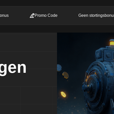
onus
Promo Code
Geen stortingsbonu
ngen