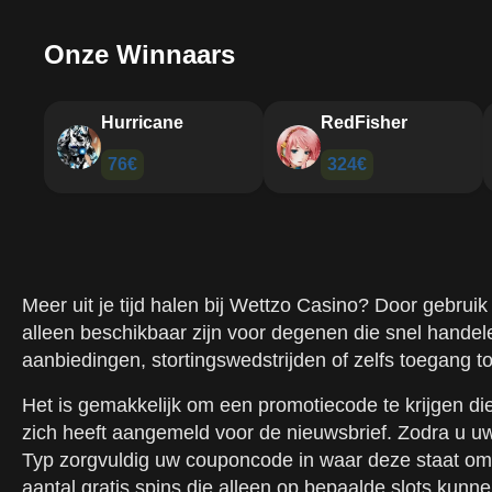
Onze Winnaars
Hurricane
RedFisher
76€
324€
Meer uit je tijd halen bij Wettzo Casino? Door gebru
alleen beschikbaar zijn voor degenen die snel handele
aanbiedingen, stortingswedstrijden of zelfs toegang to
Het is gemakkelijk om een promotiecode te krijgen di
zich heeft aangemeld voor de nieuwsbrief. Zodra u uw
Typ zorgvuldig uw couponcode in waar deze staat om de
aantal gratis spins die alleen op bepaalde slots kunn