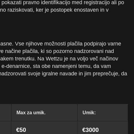
okazati pravno identifikacijo med registracijo ali po
no raziskovati, ker je postopek enostaven in v
jasne. Vse njihove možnosti plačila podpirajo varne
ve načine plačila, ki so pozorno nadzorovani nad
akem trenutku. Na Wettzu je na voljo več načinov
ejše e-denarnice, sta obe namenjeni temu, da vam
dzorovati svoje igralne navade in jim preprečuje, da
Max za umik.
Umik:
€50
€3000