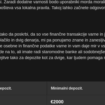
i. Zaradi dodatne varnosti bodo uporabniki morda morali p
upošteva vsa lokalna pravila. Takoj lahko začnete odgovor
ko da poskrbi, da so vse finančne transakcije varne in 
plačilo in dvig denarja, mi pa ponujamo znane in zaneslji
e osebne in finančne podatke varne in vam daje mir v vs
 glede na to, ali imate radi staromodne banke ali sodobn
tve tako za depozite kot za dvige, kar ljudem pomaga na
epozit.
Minimalni depozit.
€2000