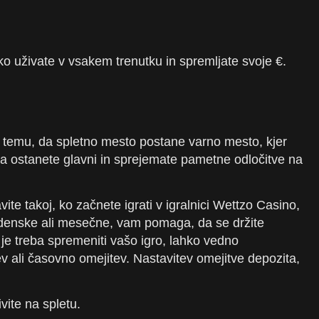
hko uživate v vsakem trenutku in spremljate svoje €.
smo temu, da spletno mesto postane varno mesto, kjer
da ostanete glavni in sprejemate pametne odločitve na
ite takoj, ko začnete igrati v igralnici Wettzo Casino,
tedenske ali mesečne, vam pomaga, da se držite
je treba spremeniti vašo igro, lahko vedno
v ali časovno omejitev. Nastavitev omejitve depozita,
vite na spletu.