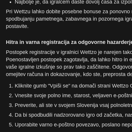
Najbolje je, da igralcem daste dovolj časa za izpo
Pri Wettzu lahko dobite posebne bonuse za ponovno na
spodbujanju pametnega, zabavnega in pozornega igranja
postavite.
Hitra in varna registracija za odgovorne hazarderj
Postopek registracije v igralnici Wettzo je narejen tako
Poenostavljen postopek zagotavlja, da lahko hitro in e
vaše igralne izkušnje so prav tako zaščitene. Odgovorn
omejitev računa in dokazovanje, kdo ste, preprosta de
Kliknite gumb "Vpiši se" na domači strani Wettzo Ca
Vnesite svoje polno ime, starost, veljaven e-poštn
Preverite, ali ste v svojem Slovenija vsaj polnoletn
Da bi spodbudili nadzorovano igro od začetka, nas
Uporabite varno e-poštno povezavo, poslano nepos