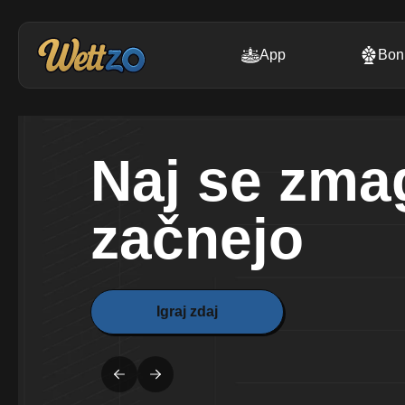
App
Bon
Naj se zma
začnejo
Igraj zdaj