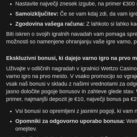
Nastavite največji znesek izgube, na primer €300
Samoizključitev:
Če se vam kdaj zdi, da vam igre
Zgodovina vašega računa:
Z lahkoto si lahko kad
Biti iskren o svojih igralnih navadah vam pomaga spr
možnosti so namenjene ohranjanju vaše igre varno, pod
Ekskluzivni bonusi, ki dajejo varno igro na prvo 
Uživajte v odličnih nagradah v igralnici Wettzo Casino
varno igro na prvo mesto. V vsako promocijo so vgraje
vsak naš bonusi v skladu z našimi vrednotami za odgo
jasno določite pogoje bonusov in zahteve glede stav.
primer, najmanjši depozit je €10, največji bonus pa €2
Vsi bonusi so opremljeni z jasnimi pogoji, ki vam
Opomniki za odgovorno uporabo bonusa:
Wett
omejitev.