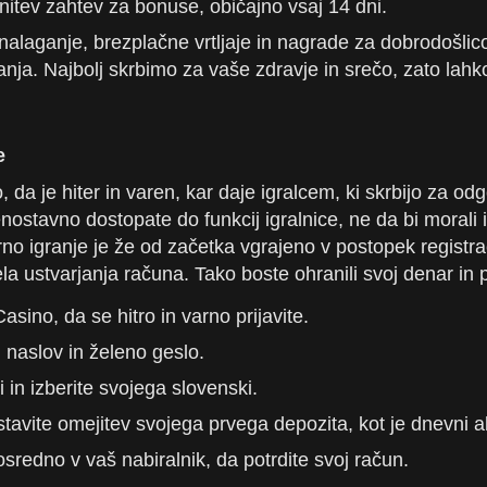
lnitev zahtev za bonuse, običajno vsaj 14 dni.
laganje, brezplačne vrtljaje in nagrade za dobrodošlico,
. Najbolj skrbimo za vaše zdravje in srečo, zato lahko u
e
, da je hiter in varen, kar daje igralcem, ki skrbijo za o
nostavno dostopate do funkcij igralnice, ne da bi morali 
o igranje je že od začetka vgrajeno v postopek registrac
la ustvarjanja računa. Tako boste ohranili svoj denar in
sino, da se hitro in varno prijavite.
i naslov in želeno geslo.
i in izberite svojega slovenski.
tavite omejitev svojega prvega depozita, kot je dnevni 
redno v vaš nabiralnik, da potrdite svoj račun.