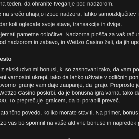
 na teden, da ohranite tveganje pod nadzorom.
 na srečo uhajajo izpod nadzora, lahko samoizključitev i
ar koli ogledate svoje stave, transakcije in dvige.
ejemati pametne odločitve. Nadzorna plošča za vaš račun 
 nadzorom in zabavo, in Wettzo Casino želi, da jih upor
mesto
 z ekskluzivnimi bonusi, ki so zasnovani tako, da vam pom
ni varnostni ukrepi, tako da lahko uživate v odličnih po
vorno igranje vam daje zaupanje, da igrajo. Preprosto j
 Wettzo Casino poskrbi, da je bonusna igra varna, tako d
00. To preprečuje igralcem, da bi porabili preveč.
 natančno povedo, koliko morate staviti. Na primer, bonu
zo vas bo spomnil na vaše aktivne bonuse in napredek pr