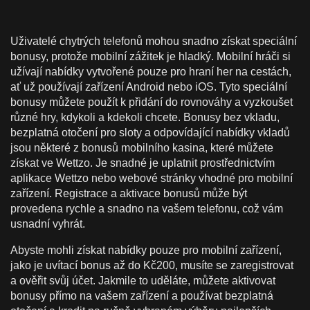
Uživatelé chytrých telefonů mohou snadno získat speciální
bonusy, protože mobilní zážitek je hladký. Mobilní hráči si
užívají nabídky vytvořené pouze pro hraní her na cestách,
ať už používají zařízení Android nebo iOS. Tyto speciální
bonusy můžete použít k přidání do rovnováhy a vyzkoušet
různé hry, kdykoli a kdekoli chcete. Bonusy bez vkladu,
bezplatná otočení pro sloty a odpovídající nabídky vkladů
jsou některé z bonusů mobilního kasina, které můžete
získat ve Wettzo. Je snadné je uplatnit prostřednictvím
aplikace Wettzo nebo webové stránky vhodné pro mobilní
zařízení. Registrace a aktivace bonusů může být
provedena rychle a snadno na vašem telefonu, což vám
usnadní vyhrát.
Abyste mohli získat nabídky pouze pro mobilní zařízení,
jako je uvítací bonus až do Kč200, musíte se zaregistrovat
a ověřit svůj účet. Jakmile to uděláte, můžete aktivovat
bonusy přímo na vašem zařízení a používat bezplatná