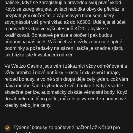
balíček, když se zaregistrují a provedou svůj první vklad.
Když se zaregistrujete, uvítací nabídka obvykle přichází s
bezplatnými otočeními a zápasovým bonusem, který
zdvojnásobí váš první vklad až do Kč300. Udělejte si účet
a proveďte vklad ve výši alespoň Kč20, abyste se
kvalifikovali. Bonusové peníze a otočení pak budou
přidány na váš účet. Váš účet vám vždy zobrazuje úplné
podmínky a požadavky na sázení, takže je snadné zjistit,
jak blízko jste k vyplacení odměn.
Ve Wettzo Casino jsou věrní zákazníci vždy odměňováni a
vždy probíhají nové nabídky. Existují exkluzivní turnaje,
reload bonusy, a volné spin drops děje celý týden, což vám
dává mnoho šancí vybudovat svůj bankroll. Když vsadíte
skutečné peníze, automaticky získáte věrnostní body. Když
dosáhnete určitého počtu, můžete je vyměnit za bonusové
kredity nebo jiné ceny.
Týdenní bonusy za opětovné načtení až Kč100 pro