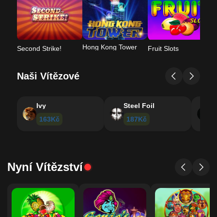
Uživatelé chytrých telefonů mohou získat
speciální bonusy v kasinu Wettzo
Pokročilé zabezpečení a garance fair play
Hong Kong Tower
Second Strike!
Fruit Slots
H
Opatření pro bezpečnost a ochranu hráčů
Licencování A Bezpečné Funkce V kasinu
Naši Vítězové
Wettzo
Bonusové nabídky kasina Wettzo
Ivy
Steel Foil
B
Typy bonusů v kasinu Wettzo
163Kč
187Kč
Nyní Vítězství