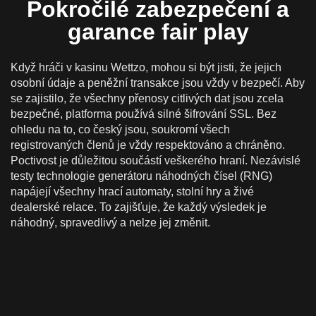
Pokročilé zabezpečení a
garance fair play
Když hráči v kasinu Wettzo, mohou si být jisti, že jejich
osobní údaje a peněžní transakce jsou vždy v bezpečí. Aby
se zajistilo, že všechny přenosy citlivých dat jsou zcela
bezpečné, platforma používá silné šifrování SSL. Bez
ohledu na to, co český jsou, soukromí všech
registrovaných členů je vždy respektováno a chráněno.
Poctivost je důležitou součástí veškerého hraní. Nezávislé
testy technologie generátoru náhodných čísel (RNG)
napájejí všechny hrací automaty, stolní hry a živé
dealerské relace. To zajišťuje, že každý výsledek je
náhodný, spravedlivý a nelze jej změnit.