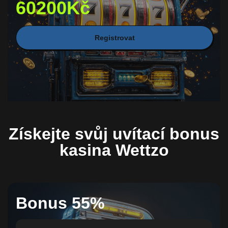
60200Kč
Registrovat
Získejte svůj uvítací bonus
kasina Wettzo
Bonus 55%