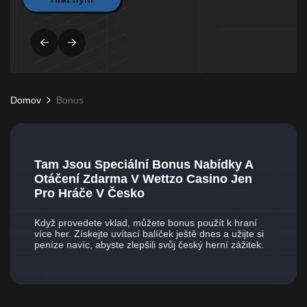
Domov
Bonus
Tam Jsou Speciální Bonus Nabídky A
Otáčení Zdarma V Wettzo Casino Jen
Pro Hráče V Česko
Když provedete vklad, můžete bonus použít k hraní
více her. Získejte uvítací balíček ještě dnes a užijte si
peníze navíc, abyste zlepšili svůj český herní zážitek.