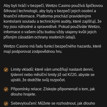
Aby byli hráči v bezpečí, Wettzo Casino používá špičkovou
šifrovací technologii, aby byly v bezpečí jejich osobní a
finanční informace. Platforma prochází pravidelnými
kontrolami souladu a technickými audity, které zajišťují, že
hry jsou náhodné a spravedlivé. Pokud používáte Wettzo,
informace o vašem účtu budou vždy utajeny kvůli jejich
přísným zásadám ochrany osobních údajů.
Wettzo Casino má řadu funkcí bezpečného hazardu, které
mají podporovat zodpovědnou hru.
Limity vkladů: které vám umožňují nastavit denní,
týdenní nebo měsíční limity již od Kč20, abyste se
ujistili, že dodržíte svůj rozpočet.
Připomínky relace: Získejte připomenutí o tom, jak
dlouho hrajete.
Sebevyloučení: Můžete se rozhodnout, jak dlouho