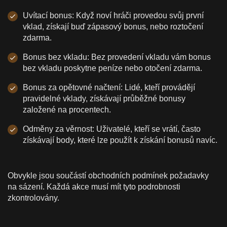
Uvítací bonus: Když noví hráči provedou svůj první
vklad, získají buď zápasový bonus, nebo roztočení
zdarma.
Bonus bez vkladu: Bez provedení vkladu vám bonus
bez vkladu poskytne peníze nebo otočení zdarma.
Bonus za opětovné načtení: Lidé, kteří provádějí
pravidelné vklady, získávají průběžné bonusy
založené na procentech.
Odměny za věrnost: Uživatelé, kteří se vrátí, často
získávají body, které lze použít k získání bonusů navíc.
Obvykle jsou součástí obchodních podmínek požadavky
na sázení. Každá akce musí mít tyto podrobnosti
zkontrolovány.