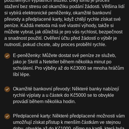
použitelných výplatních služeb. Díky tomu je proces
stažení bez stresu od okamžiku podání žádosti. Většina lidí
si vybírá elektronické peněženky, okamžité bankovní
převody a předplacené karty, když chtějí rychle získat své
peníze. Každá metoda má své vlastní výhody, takže si
můžete vybrat, jak důležitá je pro vás rychlost, bezpečnost
a snadnost použití. Ověření účtu před žádostí o výběr je
nutností, pokud chcete, aby proces proběhl rychle.
E-peněženky: Můžete dostat své peníze ze služeb,
jako je Skrill a Neteller během několika minut po
schválení. Pro výběry až do Kč3000 se mnoha hráčům
líbí lépe.
Okamžité bankovní převody: Některé banky nabízejí
rychlé výplaty a u částek do Kč5000 se to obvykle
provádí během několika hodin.
Předplacené karty: Některé předplacené možnosti vám
umožňují získat přístup k menším částkám ve stejnou
dobu, obvykle až do Kč1000, přímo na kartě, která byla