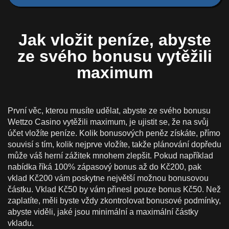
Jak vložit peníze, abyste
ze svého bonusu vytěžili
maximum
První věc, kterou musíte udělat, abyste ze svého bonusu
Wettzo Casino vytěžili maximum, je ujistit se, že na svůj
účet vložíte peníze. Kolik bonusových peněz získáte, přímo
souvisí s tím, kolik nejprve vložíte, takže plánování dopředu
může váš herní zážitek mnohem zlepšit. Pokud například
nabídka říká 100% zápasový bonus až do Kč200, pak
vklad Kč200 vám poskytne největší možnou bonusovou
částku. Vklad Kč50 by vám přinesl pouze bonus Kč50. Než
zaplatíte, měli byste vždy zkontrolovat bonusové podmínky,
abyste viděli, jaké jsou minimální a maximální částky
vkladu.