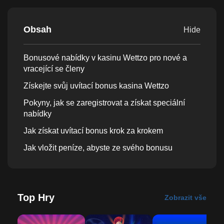
Obsah
Hide
Bonusové nabídky v kasinu Wettzo pro nové a
vracející se členy
Získejte svůj uvítací bonus kasina Wettzo
Pokyny, jak se zaregistrovat a získat speciální
nabídky
Jak získat uvítací bonus krok za krokem
Jak vložit peníze, abyste ze svého bonusu
vytěžili maximum
Jak vybrat správnou částku k vkladu
Rychlé způsoby, jak získat výhry v kasinu
Top Hry
Zobrazit vše
Limity pro odstoupení od smlouvy a důležité
podmínky, které je třeba vědět