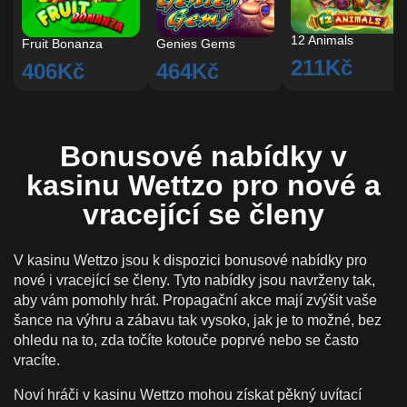
12 Animals
Fruit Bonanza
Genies Gems
211Kč
406Kč
464Kč
Bonusové nabídky v
kasinu Wettzo pro nové a
vracející se členy
V kasinu Wettzo jsou k dispozici bonusové nabídky pro
nové i vracející se členy. Tyto nabídky jsou navrženy tak,
aby vám pomohly hrát. Propagační akce mají zvýšit vaše
šance na výhru a zábavu tak vysoko, jak je to možné, bez
ohledu na to, zda točíte kotouče poprvé nebo se často
vracíte.
Noví hráči v kasinu Wettzo mohou získat pěkný uvítací