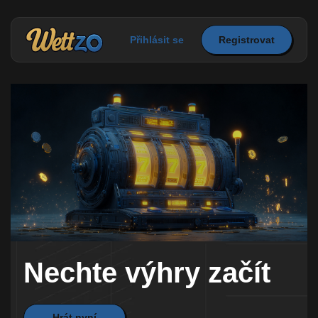
Přihlásit se
Registrovat
Nechte výhry začít
Hrát nyní