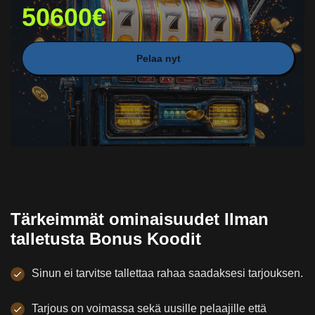
50600€
Pelaa nyt
Tärkeimmät ominaisuudet Ilman
talletusta Bonus Koodit
Sinun ei tarvitse tallettaa rahaa saadaksesi tarjouksen.
Tarjous on voimassa sekä uusille pelaajille että