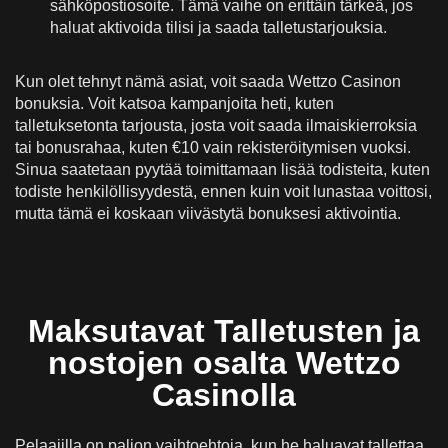
sähköpostiosoite. Tämä vaihe on erittäin tärkeä, jos
haluat aktivoida tilisi ja saada talletustarjouksia.
Kun olet tehnyt nämä asiat, voit saada Wettzo Casinon
bonuksia. Voit katsoa kampanjoita heti, kuten
talletuksetonta tarjousta, josta voit saada ilmaiskierroksia
tai bonusrahaa, kuten €10 vain rekisteröitymisen vuoksi.
Sinua saatetaan pyytää toimittamaan lisää todisteita, kuten
todiste henkilöllisyydestä, ennen kuin voit lunastaa voittosi,
mutta tämä ei koskaan viivästytä bonuksesi aktivointia.
Maksutavat Talletusten ja
nostojen osalta Wettzo
Casinolla
Pelaajilla on paljon vaihtoehtoja, kun he haluavat tallettaa