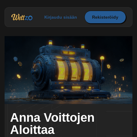
Kirjaudu sisään
Rekisteröidy
Anna Voittojen
Aloittaa