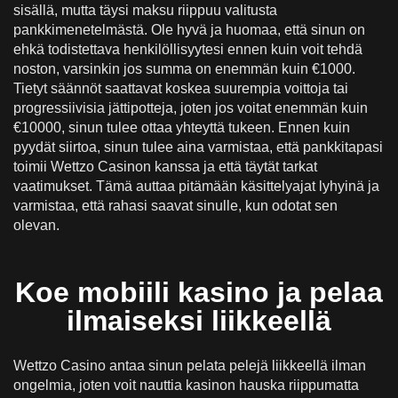
sisällä, mutta täysi maksu riippuu valitusta
pankkimenetelmästä. Ole hyvä ja huomaa, että sinun on
ehkä todistettava henkilöllisyytesi ennen kuin voit tehdä
noston, varsinkin jos summa on enemmän kuin €1000.
Tietyt säännöt saattavat koskea suurempia voittoja tai
progressiivisia jättipotteja, joten jos voitat enemmän kuin
€10000, sinun tulee ottaa yhteyttä tukeen. Ennen kuin
pyydät siirtoa, sinun tulee aina varmistaa, että pankkitapasi
toimii Wettzo Casinon kanssa ja että täytät tarkat
vaatimukset. Tämä auttaa pitämään käsittelyajat lyhyinä ja
varmistaa, että rahasi saavat sinulle, kun odotat sen
olevan.
Koe mobiili kasino ja pelaa
ilmaiseksi liikkeellä
Wettzo Casino antaa sinun pelata pelejä liikkeellä ilman
ongelmia, joten voit nauttia kasinon hauska riippumatta