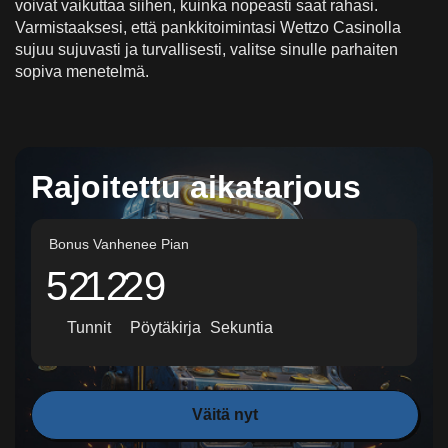
voivat vaikuttaa siihen, kuinka nopeasti saat rahasi.
Varmistaaksesi, että pankkitoimintasi Wettzo Casinolla
sujuu sujuvasti ja turvallisesti, valitse sinulle parhaiten
sopiva menetelmä.
Rajoitettu aikatarjous
Bonus Vanhenee Pian
52
12
28
Tunnit
Pöytäkirja
Sekuntia
Väitä nyt