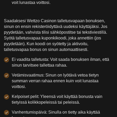
voit lunastaa voittosi.
Saadaksesi Wettzo Casinon talletusvapaan bonuksen,
sinun on ensin rekisteröidyttävä uudeksi käyttäjäksi. Jos
pyydetään, vahvista tilisi sähköpostitse tai tekstiviestillä.
Syötä talletusvapaa kuponkikoodi, joka annettiin (jos
pyydetään). Kun koodi on syötetty ja aktivoitu,
talletusvapaa bonus on sinun automaattisesti.
Ei vaadita talletusta: Voit saada bonuksen ilman, että
sinun tarvitsee tallettaa rahaa.
Vetämisvaatimus: Sinun on lyötävä vetoa tietyn
summan verran rahaa ennen kuin voit lunastaa
voittosi.
Kelpoiset pelit: Yleensä voit käyttää bonusta vain
tietyissä kolikkopeleissä tai peleissä.
Vanhentumispäivä: Sinulla on tietty aika käyttää