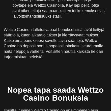
pöytäpelejä Wettzo Casinolla. Käy läpi pelit, jotka
ovat oikeutettuja saamaan kaiken irti kokemuksestasi
ja voittomahdollisuuksistasi.
Wettzo Casinon talletusvapaat bonukset sisältävät tiettyjä
sääntöjä, kuten aikarajoitukset ja kierrätysvaatimukset.
Katso aina bonukseesi sovellettavia sääntöjä. Wettzo
Casino no deposit bonus nopeasti toimitettu seuraamalla
näitä helppoja vaiheita. Voit sitten nauttia kaikista heidän
tarjoamistaan peleistä.
Nopea tapa saada Wettzo
Casino Bonuksia
Ilmoittautuminen Wettzo Casino on ensimmäinen asia,