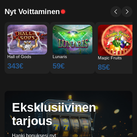
Nyt Voittaminen
Hall of Gods
Lunaris
Magic Fruits
343€
59€
85€
Eksklusiivinen
tarjous
Hanki bonuksesi nyt