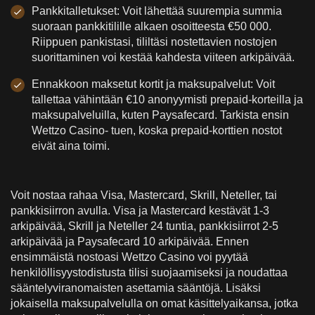
Pankkitalletukset: Voit lähettää suurempia summia
suoraan pankkitilille alkaen osoitteesta €50 000.
Riippuen pankistasi, tililtäsi nostettavien nostojen
suorittaminen voi kestää kahdesta viiteen arkipäivää.
Ennakkoon maksetut kortit ja maksupalvelut: Voit
tallettaa vähintään €10 anonyymisti prepaid-korteilla ja
maksupalveluilla, kuten Paysafecard. Tarkista ensin
Wettzo Casino- tuen, koska prepaid-korttien nostot
eivät aina toimi.
Voit nostaa rahaa Visa, Mastercard, Skrill, Neteller, tai
pankkisiirron avulla. Visa ja Mastercard kestävät 1-3
arkipäivää, Skrill ja Neteller 24 tuntia, pankkisiirrot 2-5
arkipäivää ja Paysafecard 10 arkipäivää. Ennen
ensimmäistä nostoasi Wettzo Casino voi pyytää
henkilöllisyystodistusta tilisi suojaamiseksi ja noudattaa
sääntelyviranomaisten asettamia sääntöjä. Lisäksi
jokaisella maksupalvelulla on omat käsittelyaikansa, jotka