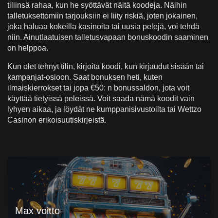
tiliinsä rahaa, kun he syöttävät näitä koodeja. Näihin
talletuksettomiin tarjouksiin ei liity riskiä, joten jokainen,
joka haluaa kokeilla kasinoita tai uusia pelejä, voi tehdä
niin. Ainutlaatuisen talletusvapaan bonuskoodin saaminen
on helppoa.
Kun olet tehnyt tilin, kirjoita koodi, kun kirjaudut sisään tai
kampanjat-osioon. Saat bonuksen heti, kuten
ilmaiskierrokset tai jopa €50: n bonussaldon, jota voit
käyttää tietyissä peleissä. Voit saada nämä koodit vain
lyhyen aikaa, ja löydät ne kumppanisivustoilta tai Wettzo
Casinon erikoisuutiskirjeistä.
Max voitto