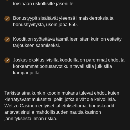
toisinaan uskollisille jäsenille.
Bonustyypit sisältävät yleensä ilmaiskierroksia tai
bonushyvitystä, usein jopa €50.
Koodit on syötettävä täsmälleen siten kuin on esitetty
tarjouksen saamiseksi.
Joskus eksklusiivisilla koodeilla on paremmat ehdot tai
korkeammat bonusarvot kuin tavallisilla julkisilla
kampanjoilla.
Tarkista aina kunkin koodin mukana tulevat ehdot, kuten
kierrätysvaatimukset tai pelit, jotka eivät ole kelvollisia.
Wettzo Casinon erityiset talletuksettomat bonuskoodit
antavat sinulle mahdollisuuden nauttia kasinon
jännityksestä ilman riskiä.