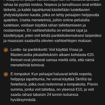
rahaa tai pyytää nostoa. Nopeus ja turvallisuus ovat erittäin
tärkeitä, ja kaikki tapahtumat käsitellään luotettavien
yhdyskäytävien kautta, jotka on tehty pelaajien helppoutta
ajatellen. Useita menetelmiä, joihin online-pelialalla
luotetaan, voidaan käyttää rahan tallettamiseen ja
nostamiseen. Eri vaihtoehdoilla on erilaiset rajat ja
käsittelyajat, joten voit tehdä pankkikokemuksesi tarpeidesi
ja maassasi saatavilla olevien vaihtoehtojen mukaan.
Luotto- tai pankkikortit: Voit käyttää Visaa ja
Mastercardia pikatalletuksiin alkaen kohdasta €20.
Ihmiset ovat yleisesti samaa mieltä siitä, että nämä
menetelmät toimivat.
E-lompakot: Kun pelaajat haluavat tehdä nopeita,
helppoja tapahtumia, he voivat käyttää Skrilliä tai
Netelleriä, jotka ovat molemmat e-lompakoita. Pienin
summa, jonka voit tallettaa, on yleensä €10, ja voit
saada rahasi takaisin 24 tunnin kuluessa
hyväksynnästä.