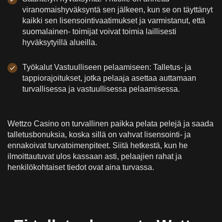
viranomaishyväksyntä sen jälkeen, kun se on täyttänyt
kaikki sen lisensointivaatimukset ja varmistanut, että
suomalainen- toimijat voivat toimia laillisesti
hyväksytyillä alueilla.
Työkalut Vastuulliseen pelaamiseen: Talletus- ja
tappiorajoitukset, jotka pelaaja asettaa auttamaan
turvallisessa ja vastuullisessa pelaamisessa.
Wettzo Casino on turvallinen paikka pelata pelejä ja saada
talletusbonuksia, koska sillä on vahvat lisensointi- ja
ennakoivat turvatoimenpiteet. Siitä hetkestä, kun he
ilmoittautuvat ulos kassaan asti, pelaajien rahat ja
henkilökohtaiset tiedot ovat aina turvassa.