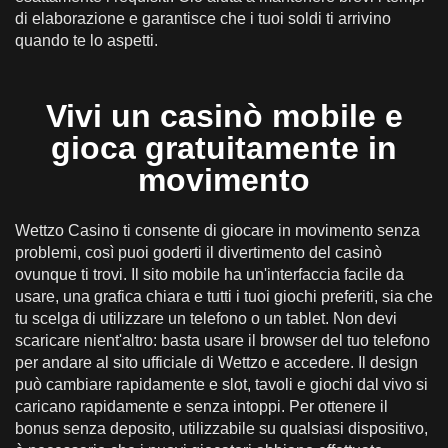
di elaborazione e garantisce che i tuoi soldi ti arrivino
quando te lo aspetti.
Vivi un casinò mobile e
gioca gratuitamente in
movimento
Wettzo Casino ti consente di giocare in movimento senza
problemi, così puoi goderti il divertimento del casinò
ovunque ti trovi. Il sito mobile ha un'interfaccia facile da
usare, una grafica chiara e tutti i tuoi giochi preferiti, sia che
tu scelga di utilizzare un telefono o un tablet. Non devi
scaricare nient'altro: basta usare il browser del tuo telefono
per andare al sito ufficiale di Wettzo e accedere. Il design
può cambiare rapidamente e slot, tavoli e giochi dal vivo si
caricano rapidamente e senza intoppi. Per ottenere il
bonus senza deposito, utilizzabile su qualsiasi dispositivo,
è necessario che i nuovi giocatori abbiano effettuato