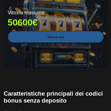
Vittoria massima
50600€
Gioca ora
Caratteristiche principali dei codici
bonus senza deposito