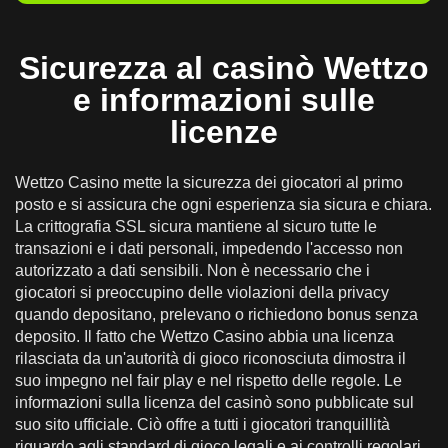
Sicurezza al casinò Wettzo
e informazioni sulle
licenze
Wettzo Casino mette la sicurezza dei giocatori al primo
posto e si assicura che ogni esperienza sia sicura e chiara.
La crittografia SSL sicura mantiene al sicuro tutte le
transazioni e i dati personali, impedendo l'accesso non
autorizzato a dati sensibili. Non è necessario che i
giocatori si preoccupino delle violazioni della privacy
quando depositano, prelevano o richiedono bonus senza
deposito. Il fatto che Wettzo Casino abbia una licenza
rilasciata da un'autorità di gioco riconosciuta dimostra il
suo impegno nel fair play e nel rispetto delle regole. Le
informazioni sulla licenza del casinò sono pubblicate sul
suo sito ufficiale. Ciò offre a tutti i giocatori tranquillità
riguardo agli standard di gioco legali e ai controlli regolari