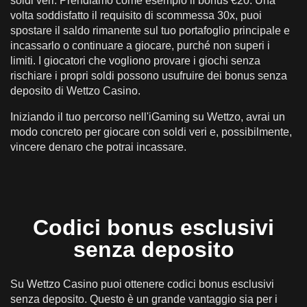
soldi veri. Prendiamo come esempio il bonus €20. Una
volta soddisfatto il requisito di scommessa 30x, puoi
spostare il saldo rimanente sul tuo portafoglio principale e
incassarlo o continuare a giocare, purché non superi i
limiti. I giocatori che vogliono provare i giochi senza
rischiare i propri soldi possono usufruire dei bonus senza
deposito di Wettzo Casino.
Iniziando il tuo percorso nell'iGaming su Wettzo, avrai un
modo concreto per giocare con soldi veri e, possibilmente,
vincere denaro che potrai incassare.
Codici bonus esclusivi
senza deposito
Su Wettzo Casino puoi ottenere codici bonus esclusivi
senza deposito. Questo è un grande vantaggio sia per i