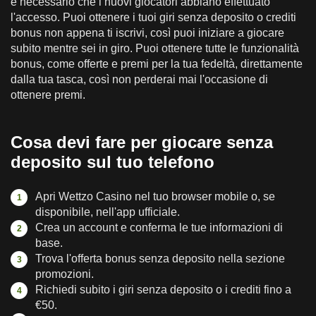
l'accesso. Puoi ottenere i tuoi giri senza deposito o crediti
bonus non appena ti iscrivi, così puoi iniziare a giocare
subito mentre sei in giro. Puoi ottenere tutte le funzionalità
bonus, come offerte e premi per la tua fedeltà, direttamente
dalla tua tasca, così non perderai mai l'occasione di
ottenere premi.
Cosa devi fare per giocare senza
deposito sul tuo telefono
Apri Wettzo Casino nel tuo browser mobile o, se
disponibile, nell'app ufficiale.
Crea un account e conferma le tue informazioni di
base.
Trova l'offerta bonus senza deposito nella sezione
promozioni.
Richiedi subito i giri senza deposito o i crediti fino a
€50.