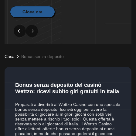
Gioca ora
Casa
Bonus senza deposito
Bonus senza deposito del casinò
Wettzo: ricevi subito giri gratuiti in Italia
Preparati a divertirti al Wettzo Casino con uno speciale
bonus senza deposito. Iscriviti oggi per avere la
possibilità di giocare ai migliori giochi con soldi veri
senza mettere a rischio i tuoi soldi. Questa offerta è
riservata solo ai giocatori di Italia. Il Wettzo Casino
offre allettanti offerte bonus senza deposito ai nuovi
giocatori, in modo che possano godersi il gioco con