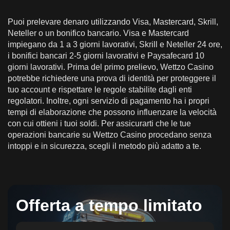
Puoi prelevare denaro utilizzando Visa, Mastercard, Skrill,
Neteller o un bonifico bancario. Visa e Mastercard
impiegano da 1 a 3 giorni lavorativi, Skrill e Neteller 24 ore,
i bonifici bancari 2-5 giorni lavorativi e Paysafecard 10
giorni lavorativi. Prima del primo prelievo, Wettzo Casino
potrebbe richiedere una prova di identità per proteggere il
tuo account e rispettare le regole stabilite dagli enti
regolatori. Inoltre, ogni servizio di pagamento ha i propri
tempi di elaborazione che possono influenzare la velocità
con cui ottieni i tuoi soldi. Per assicurarti che le tue
operazioni bancarie su Wettzo Casino procedano senza
intoppi e in sicurezza, scegli il metodo più adatto a te.
Offerta a tempo limitato