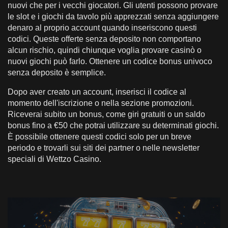
nuovi che per i vecchi giocatori. Gli utenti possono provare
le slot e i giochi da tavolo più apprezzati senza aggiungere
denaro al proprio account quando inseriscono questi
codici. Queste offerte senza deposito non comportano
alcun rischio, quindi chiunque voglia provare casinò o
nuovi giochi può farlo. Ottenere un codice bonus univoco
senza deposito è semplice.
Dopo aver creato un account, inserisci il codice al
momento dell'iscrizione o nella sezione promozioni.
Riceverai subito un bonus, come giri gratuiti o un saldo
bonus fino a €50 che potrai utilizzare su determinati giochi.
È possibile ottenere questi codici solo per un breve
periodo e trovarli sui siti dei partner o nelle newsletter
speciali di Wettzo Casino.