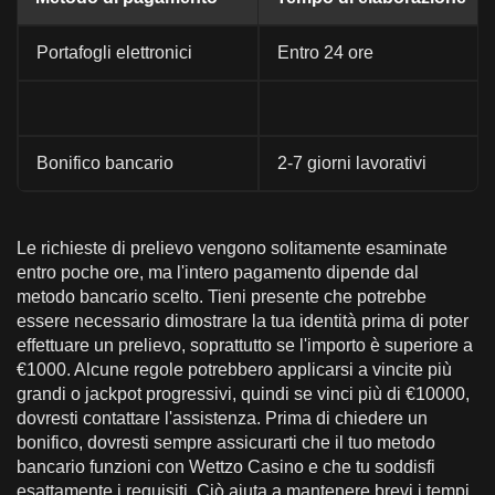
Portafogli elettronici
Entro 24 ore
Bonifico bancario
2-7 giorni lavorativi
Le richieste di prelievo vengono solitamente esaminate
entro poche ore, ma l'intero pagamento dipende dal
metodo bancario scelto. Tieni presente che potrebbe
essere necessario dimostrare la tua identità prima di poter
effettuare un prelievo, soprattutto se l'importo è superiore a
€1000. Alcune regole potrebbero applicarsi a vincite più
grandi o jackpot progressivi, quindi se vinci più di €10000,
dovresti contattare l'assistenza. Prima di chiedere un
bonifico, dovresti sempre assicurarti che il tuo metodo
bancario funzioni con Wettzo Casino e che tu soddisfi
esattamente i requisiti. Ciò aiuta a mantenere brevi i tempi