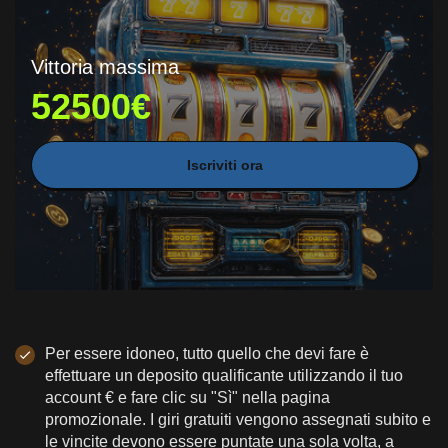
Vittoria massima
52500€
Iscriviti ora
Per essere idoneo, tutto quello che devi fare è
effettuare un deposito qualificante utilizzando il tuo
account € e fare clic su "Sì" nella pagina
promozionale. I giri gratuiti vengono assegnati subito e
le vincite devono essere puntate una sola volta, a