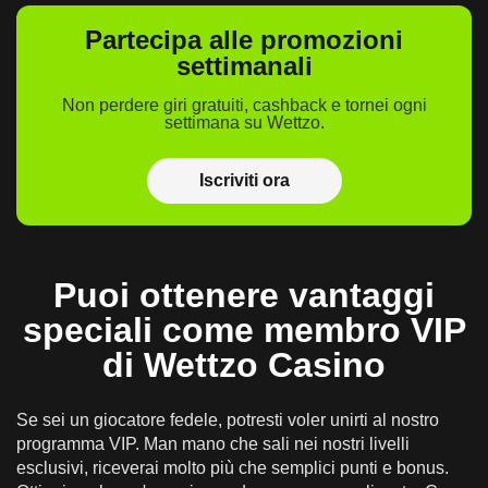
Partecipa alle promozioni
settimanali
Non perdere giri gratuiti, cashback e tornei ogni
settimana su Wettzo.
Iscriviti ora
Puoi ottenere vantaggi
speciali come membro VIP
di Wettzo Casino
Se sei un giocatore fedele, potresti voler unirti al nostro
programma VIP. Man mano che sali nei nostri livelli
esclusivi, riceverai molto più che semplici punti e bonus.