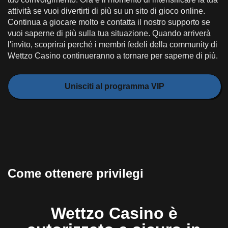
attività se vuoi divertirti di più su un sito di gioco online.
Continua a giocare molto e contatta il nostro supporto se
vuoi saperne di più sulla tua situazione. Quando arriverà
l'invito, scoprirai perché i membri fedeli della community di
Wettzo Casino continueranno a tornare per saperne di più.
Unisciti al programma VIP
Come ottenere privilegi
Wettzo Casino è