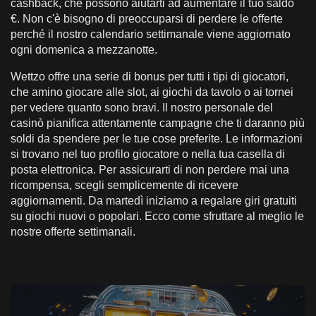
cashback, che possono aiutarti ad aumentare il tuo saldo
€. Non c'è bisogno di preoccuparsi di perdere le offerte
perché il nostro calendario settimanale viene aggiornato
ogni domenica a mezzanotte.
Wettzo offre una serie di bonus per tutti i tipi di giocatori,
che amino giocare alle slot, ai giochi da tavolo o ai tornei
per vedere quanto sono bravi. Il nostro personale del
casinò pianifica attentamente campagne che ti daranno più
soldi da spendere per le tue cose preferite. Le informazioni
si trovano nel tuo profilo giocatore o nella tua casella di
posta elettronica. Per assicurarti di non perdere mai una
ricompensa, scegli semplicemente di ricevere
aggiornamenti. Da martedì iniziamo a regalare giri gratuiti
su giochi nuovi o popolari. Ecco come sfruttare al meglio le
nostre offerte settimanali.