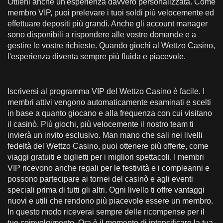
Ottieni anche un'esperienza davvero personalizzata. Come
membro VIP, puoi prelevare i tuoi soldi più velocemente ed
effettuare depositi più grandi. Anche gli account manager
sono disponibili a rispondere alle vostre domande e a
gestire le vostre richieste. Quando giochi al Wettzo Casino,
l'esperienza diventa sempre più fluida e piacevole.
Iscriversi al programma VIP del Wettzo Casino è facile. I
membri attivi vengono automaticamente esaminati e scelti
in base a quanto giocano e alla frequenza con cui visitano
il casinò. Più giochi, più velocemente il nostro team ti
invierà un invito esclusivo. Man mano che sali nei livelli
fedeltà del Wettzo Casino, puoi ottenere più offerte, come
viaggi gratuiti e biglietti per i migliori spettacoli. I membri
VIP ricevono anche regali per le festività e i compleanni e
possono partecipare ai tornei del casinò e agli eventi
speciali prima di tutti gli altri. Ogni livello ti offre vantaggi
nuovi e utili che rendono più piacevole essere un membro.
In questo modo riceverai sempre delle ricompense per il
tuo coinvolgimento. Ora è il momento di intensificare la tua