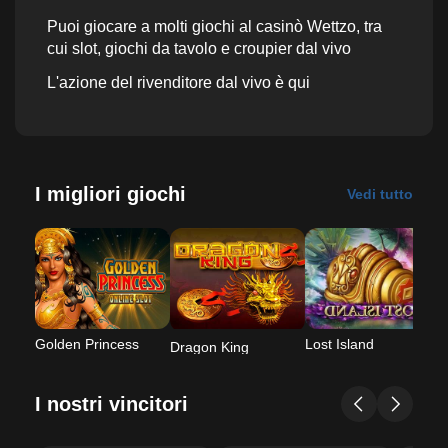
Puoi giocare a molti giochi al casinò Wettzo, tra
cui slot, giochi da tavolo e croupier dal vivo
L'azione del rivenditore dal vivo è qui
Ogni settimana, Wettzo Casino offre giri gratuiti,
cashback e tornei
Puoi ottenere vantaggi speciali come membro
I migliori giochi
VIP di Wettzo Casino
Vedi tutto
Come ottenere privilegi
Wettzo Casino è autorizzato e sicuro in Italia,
quindi puoi giocare con sicurezza
Dal tuo telefono puoi giocare al casinò Wettzo
quando vuoi
Golden Princess
Terracota Wilds
L
Dragon King
L'esperienza dell'app: perché dovresti sceglierla?
I nostri vincitori
Iscriviti ai nostri eventi speciali e vinci alla grande
con le celebrazioni Italia!