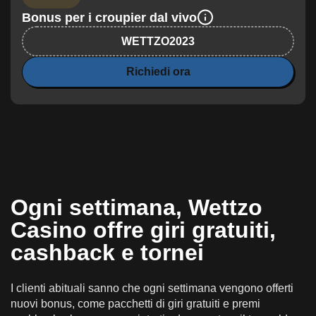
Bonus per i croupier dal vivo
WETTZO2023
Richiedi ora
Ogni settimana, Wettzo
Casino offre giri gratuiti,
cashback e tornei
I clienti abituali sanno che ogni settimana vengono offerti
nuovi bonus, come pacchetti di giri gratuiti e premi