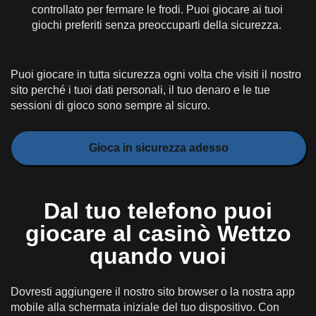
controllato per fermare le frodi. Puoi giocare ai tuoi
giochi preferiti senza preoccuparti della sicurezza.
Puoi giocare in tutta sicurezza ogni volta che visiti il nostro
sito perché i tuoi dati personali, il tuo denaro e le tue
sessioni di gioco sono sempre al sicuro.
Gioca in sicurezza adesso
Dal tuo telefono puoi
giocare al casinò Wettzo
quando vuoi
Dovresti aggiungere il nostro sito browser o la nostra app
mobile alla schermata iniziale del tuo dispositivo. Con