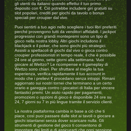
gli utenti da italiano quando effettui il tuo primo
deposito con €. Ciò potrebbe includere giri gratuiti su
slot popolari, crediti per giochi da tavolo o bonus
speciali per croupier dal vivo.
Puoi sentirti a tuo agio nello scegliere i tuoi libri preferiti
perché provengono tutti da venditori affidabili. I jackpot
progressivi con grandi montepremi sono un tipo di
gioco nella nostra lobby. Altri giochi includono il
blackjack e il poker, che sono giochi più strategici.
Assisti a spettacoli di giochi dal vivo o gioca contro
croupier professionisti in tempo reale, il che è possibile
24 ore al giorno, sette giorni alla settimana. Vuoi
giocare al Wettzo? Le ricompense e il gameplay di
Wettzo sono chiari. Per sfruttare al meglio la tua
esperienza, verifica rapidamente il tuo account in
modo che i prelievi € procedano senza intoppi. Rimani
aggiornato sui nostri tornei che terminano a un certo
orario e gareggia contro i giocatori di Italia per vincere
fantastici premi. Un aiuto rapido per pagamenti,
promozioni o opzioni di gioco è disponibile 24 ore su
24, 7 giorni su 7 in più lingue tramite il servizio clienti.
La nostra piattaforma cambia in base a ciò che ti
piace, così puoi passare dalle slot ai tavoli o giocare a
giochi istantanei senza dover scaricare nulla. Gli
strumenti di gestione del gioco ti consentono di
impostare dei limiti e di assicurarti che ogni sessione