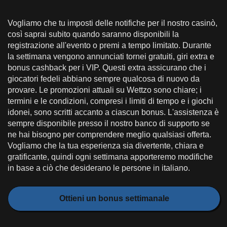
Vogliamo che tu imposti delle notifiche per il nostro casinò,
così saprai subito quando saranno disponibili la
registrazione all'evento o premi a tempo limitato. Durante
la settimana vengono annunciati tornei gratuiti, giri extra e
bonus cashback per i VIP. Questi extra assicurano che i
giocatori fedeli abbiano sempre qualcosa di nuovo da
provare. Le promozioni attuali su Wettzo sono chiare; i
termini e le condizioni, compresi i limiti di tempo e i giochi
idonei, sono scritti accanto a ciascun bonus. L'assistenza è
sempre disponibile presso il nostro banco di supporto se
ne hai bisogno per comprendere meglio qualsiasi offerta.
Vogliamo che la tua esperienza sia divertente, chiara e
gratificante, quindi ogni settimana apporteremo modifiche
in base a ciò che desiderano le persone in italiano.
Ottieni un bonus settimanale