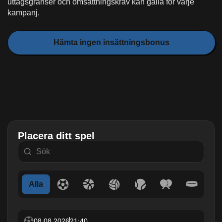
uttagsgränser och omsättningskrav kan gälla för varje
kampanj.
Hämta ingen insättningsbonus
Placera ditt spel
Alla
08.08.2026
21:40