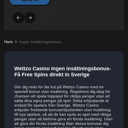
Hem
Ingen insättningsbonus
Wettzo Casino Ingen insättningsbonus-
Få Free Spins direkt in Sverige
Gör dig redo för lite kul på Wettzo Casino med en
speciell bonus utan insättning. Registrera dig idag för
chansen att spela toppspel för riktiga pengar utan att
sätta dina egna pengar på spel. Detta erbjudande är
endast för spelare från Sverige. Wettzo Casino
erbjuder frestande bonuserbjudanden utan insättning
till nya spelare, så att de kan njuta av spel med riktiga
pengar utan att behöva göra en första insättning. Utan
att göra din första insättning låter dessa bonusar dig