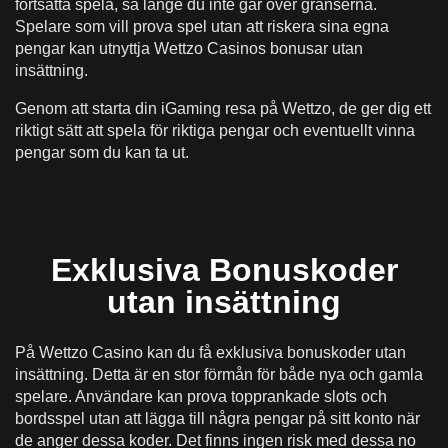
fortsätta spela, så länge du inte går över gränserna.
Spelare som vill prova spel utan att riskera sina egna
pengar kan utnyttja Wettzo Casinos bonusar utan
insättning.
Genom att starta din iGaming resa på Wettzo, de ger dig ett
riktigt sätt att spela för riktiga pengar och eventuellt vinna
pengar som du kan ta ut.
Exklusiva Bonuskoder
utan insättning
På Wettzo Casino kan du få exklusiva bonuskoder utan
insättning. Detta är en stor förmån för både nya och gamla
spelare. Användare kan prova topprankade slots och
bordsspel utan att lägga till några pengar på sitt konto när
de anger dessa koder. Det finns ingen risk med dessa no