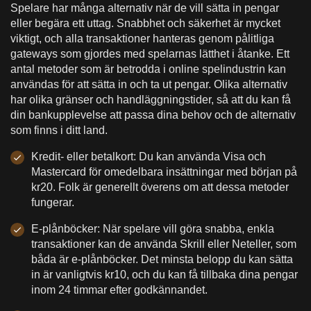
Spelare har många alternativ när de vill sätta in pengar
eller begära ett uttag. Snabbhet och säkerhet är mycket
viktigt, och alla transaktioner hanteras genom pålitliga
gateways som gjordes med spelarnas lätthet i åtanke. Ett
antal metoder som är betrodda i online spelindustrin kan
användas för att sätta in och ta ut pengar. Olika alternativ
har olika gränser och handläggningstider, så att du kan få
din bankupplevelse att passa dina behov och de alternativ
som finns i ditt land.
Kredit- eller betalkort: Du kan använda Visa och
Mastercard för omedelbara insättningar med början på
kr20. Folk är generellt överens om att dessa metoder
fungerar.
E-plånböcker: När spelare vill göra snabba, enkla
transaktioner kan de använda Skrill eller Neteller, som
båda är e-plånböcker. Det minsta belopp du kan sätta
in är vanligtvis kr10, och du kan få tillbaka dina pengar
inom 24 timmar efter godkännandet.