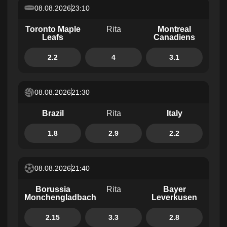
08.08.2026
23:10
Toronto Maple
Rita
Montreal
Leafs
Canadiens
2.2
4
3.1
08.08.2026
21:30
Brazil
Rita
Italy
1.8
2.9
2.2
08.08.2026
21:40
Borussia
Rita
Bayer
Monchengladbach
Leverkusen
2.15
3.3
2.8