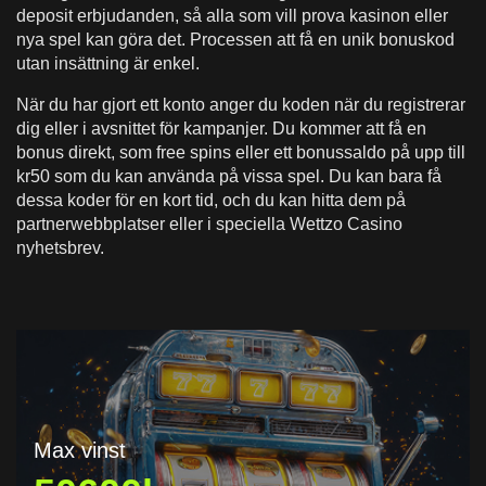
deposit erbjudanden, så alla som vill prova kasinon eller
nya spel kan göra det. Processen att få en unik bonuskod
utan insättning är enkel.
När du har gjort ett konto anger du koden när du registrerar
dig eller i avsnittet för kampanjer. Du kommer att få en
bonus direkt, som free spins eller ett bonussaldo på upp till
kr50 som du kan använda på vissa spel. Du kan bara få
dessa koder för en kort tid, och du kan hitta dem på
partnerwebbplatser eller i speciella Wettzo Casino
nyhetsbrev.
Max vinst