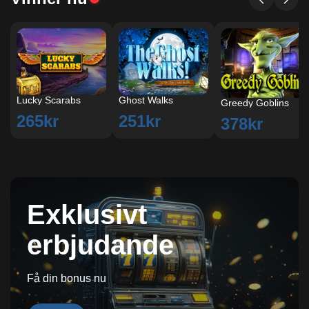
Lucky Scarabs
Ghost Walks
Greedy Goblins
265kr
251kr
378kr
Exklusivt
erbjudande
Få din bonus nu