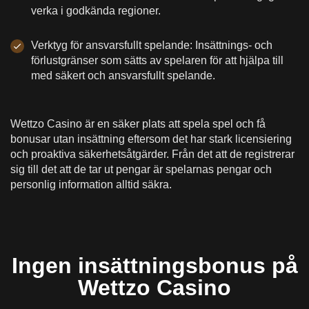
verka i godkända regioner.
Verktyg för ansvarsfullt spelande: Insättnings- och
förlustgränser som sätts av spelaren för att hjälpa till
med säkert och ansvarsfullt spelande.
Wettzo Casino är en säker plats att spela spel och få
bonusar utan insättning eftersom det har stark licensiering
och proaktiva säkerhetsåtgärder. Från det att de registrerar
sig till det att de tar ut pengar är spelarnas pengar och
personlig information alltid säkra.
Ingen insättningsbonus på
Wettzo Casino