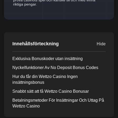
prova casinots spel och kanske till och med vinna
riktiga pengar.
Innehållsförteckning
Hide
Exklusiva Bonuskoder utan insättning
Nyckelfunktioner Av No Deposit Bonus Codes
Hur du får din Wettzo Casino Ingen
insättningsbonus
Snabbt sätt att få Wettzo Casino Bonusar
Betalningsmetoder För Insättningar Och Uttag På
Wettzo Casino
Uttagstider Och Gränser För Wettzo Casino