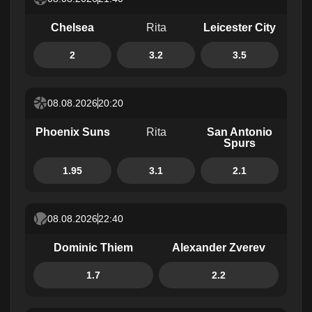
Chelsea
Rita
Leicester City
2
3.2
3.5
08.08.2026
20:20
Phoenix Suns
Rita
San Antonio
Spurs
1.95
3.1
2.1
08.08.2026
22:40
Dominic Thiem
Alexander Zverev
1.7
2.2