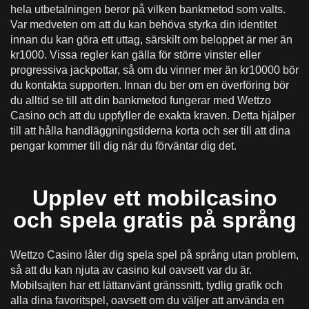
hela utbetalningen beror på vilken bankmetod som valts.
Var medveten om att du kan behöva styrka din identitet
innan du kan göra ett uttag, särskilt om beloppet är mer än
kr1000. Vissa regler kan gälla för större vinster eller
progressiva jackpottar, så om du vinner mer än kr10000 bör
du kontakta supporten. Innan du ber om en överföring bör
du alltid se till att din bankmetod fungerar med Wettzo
Casino och att du uppfyller de exakta kraven. Detta hjälper
till att hålla handläggningstiderna korta och ser till att dina
pengar kommer till dig när du förväntar dig det.
Upplev ett mobilcasino
och spela gratis på språng
Wettzo Casino låter dig spela spel på språng utan problem,
så att du kan njuta av casino kul oavsett var du är.
Mobilsajten har ett lättanvänt gränssnitt, tydlig grafik och
alla dina favoritspel, oavsett om du väljer att använda en