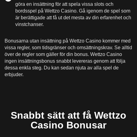
göra en insättning för att spela vissa slots och
bordsspel på Wettzo Casino. Gå igenom de spel som
är berättigade att få ut det mesta av din erfarenhet och
vinstchanser.
Bonusarna utan insättning på Wettzo Casino kommer med
vissa regler, som tidsgränser och omsättningskrav. Se alltid
över de regler som gäller för din bonus. Wettzo Casino
ingen insättningsbonus snabbt levereras genom att följa
dessa enkla steg. Du kan sedan njuta av alla spel de
erbjuder.
Snabbt sätt att få Wettzo
Casino Bonusar