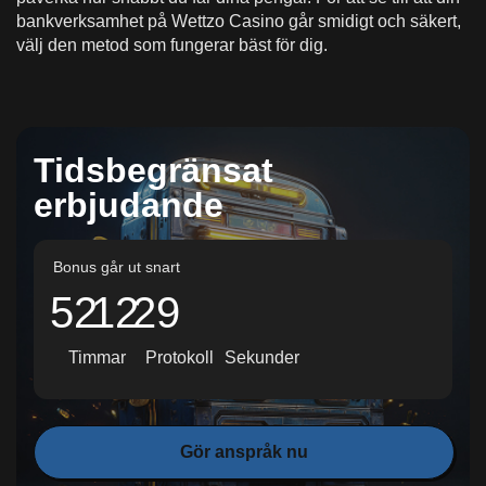
bankverksamhet på Wettzo Casino går smidigt och säkert,
välj den metod som fungerar bäst för dig.
Tidsbegränsat
erbjudande
Bonus går ut snart
52
12
28
Timmar
Protokoll
Sekunder
Gör anspråk nu