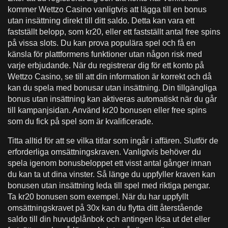
kommer Wettzo Casino vanligtvis att lägga till en bonus
utan insättning direkt till ditt saldo. Detta kan vara ett
fastställt belopp, som kr20, eller ett fastställt antal free spins
på vissa slots. Du kan prova populära spel och få en
känsla för plattformens funktioner utan någon risk med
varje erbjudande. När du registrerar dig för ett konto på
Wettzo Casino, se till att din information är korrekt och då
kan du spela med bonusar utan insättning. Din tillgängliga
bonus utan insättning kan aktiveras automatiskt när du går
till kampanjsidan. Använd kr20 bonusen eller free spins
som du fick på spel som är kvalificerade.
Titta alltid för att se vilka titlar som ingår i affären. Slutför de
erforderliga omsättningskraven. Vanligtvis behöver du
spela igenom bonusbeloppet ett visst antal gånger innan
du kan ta ut dina vinster. Så länge du uppfyller kraven kan
bonusen utan insättning leda till spel med riktiga pengar.
Ta kr20 bonusen som exempel. När du har uppfyllt
omsättningskravet på 30x kan du flytta ditt återstående
saldo till din huvudplånbok och antingen lösa ut det eller