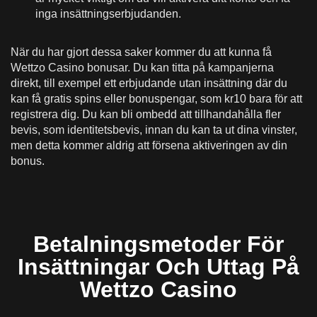
inga insättningserbjudanden.
När du har gjort dessa saker kommer du att kunna få
Wettzo Casino bonusar. Du kan titta på kampanjerna
direkt, till exempel ett erbjudande utan insättning där du
kan få gratis spins eller bonuspengar, som kr10 bara för att
registrera dig. Du kan bli ombedd att tillhandahålla fler
bevis, som identitetsbevis, innan du kan ta ut dina vinster,
men detta kommer aldrig att försena aktiveringen av din
bonus.
Betalningsmetoder För
Insättningar Och Uttag På
Wettzo Casino